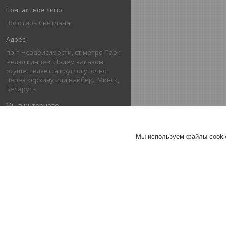
Золотарь Светлана
пр-т Независимости, ст.метро Парк
Челюскинцев. Приём заказом
осуществляется круглосуточно
через корзину или вайбер., Минск,
Беларусь
argo.company/catalog
Мы используем файлы cookie
grampus20@rambler.ru
ОТЗЫВЫ О КОМПАНИИ АРГО
ПРЕДСТАВИТЕЛЬ В БЕЛАРУСИ!!!
ПРЕДОСТАВЛЕНИЕ ТОВАРОВ И
УСЛУГ.
17.10.2022
Покупатель