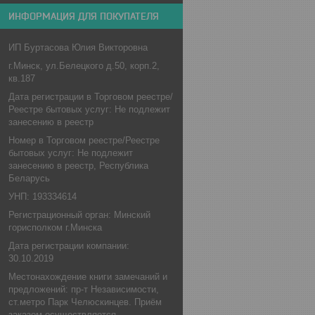
ИНФОРМАЦИЯ ДЛЯ ПОКУПАТЕЛЯ
ИП Буртасова Юлия Викторовна
г.Минск, ул.Белецкого д.50, корп.2,
кв.187
Дата регистрации в Торговом реестре/
Реестре бытовых услуг: Не подлежит
занесению в реестр
Номер в Торговом реестре/Реестре
бытовых услуг: Не подлежит
занесению в реестр, Республика
Беларусь
УНП: 193334614
Регистрационный орган: Минский
горисполком г.Минска
Дата регистрации компании:
30.10.2019
Местонахождение книги замечаний и
предложений: пр-т Независимости,
ст.метро Парк Челюскинцев. Приём
заказом осуществляется