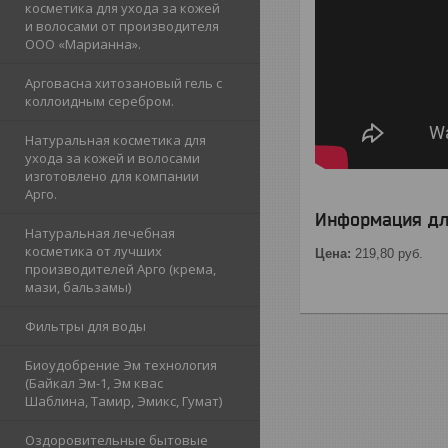
косметика для ухода за кожей
и волосами от производителя
ООО «Марианна».
Арговасна хитозановый гель с
коллоидным серебром.
Натуральная косметика для
ухода за кожей и волосами
изготовлено для компании
Арго.
Информация дл
Натуральная лечебная
косметика от лучших
Цена:
219,80
руб.
производителей Арго (крема,
мази, бальзамы)
Фильтры для воды
Биоудобрение Эм технология
(Байкал Эм-1, Эм квас
Шаблина, Тамир, Эмикс, Гумат)
Оздоровительные бытовые