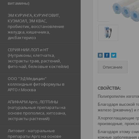
витамины)
ЭМ КУРУНГА, КУРУНГОВИТ,
КУЭМСИЛ, ЭМ КВАС,
пробиотик, восстановление
желудка, кишечника,
дисбактериоз
СЕРИЯ НИИ ЛОП и НТ
(Нутриконы, клетчатка,
экстракты трав, растений,
фито-чай, белковые коктейли)
Описание
ООО "ЭД Медицин"
коллоидные фитоформулы в
СВОЙСТВА:
АРГО г.Москва
Полипропилен изгото
АПИФАРМ Арго, ЛЕПТИНЫ
Благодаря высокой то
(натуральные препараты на
железо (ржавчину) и 
основе прополиса, хитозана,
экстракты растений)
Хлорпоглащающие гра
производные, происх
Литовит - натуральные
Благодаря этому сни
препараты Арго на основе
кожные заболевания 