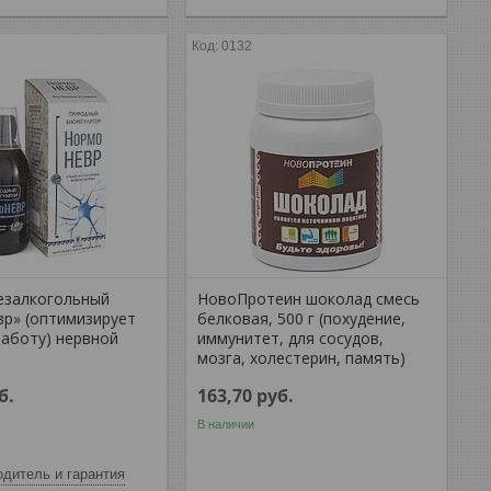
0132
езалкогольный
НовоПротеин шоколад смесь
р» (оптимизирует
белковая, 500 г (похудение,
работу) нервной
иммунитет, для сосудов,
мозга, холестерин, память)
б.
163,70
руб.
В наличии
дитель и гарантия