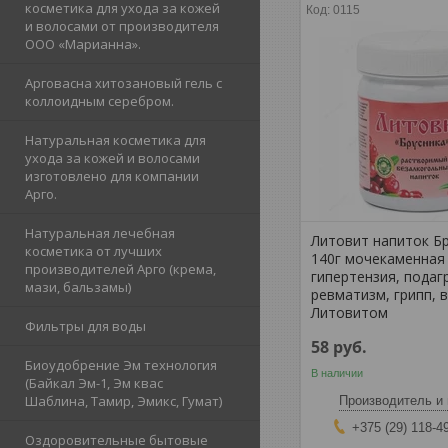
косметика для ухода за кожей
0115
и волосами от производителя
ООО «Марианна».
Арговасна хитозановый гель с
коллоидным серебром.
Натуральная косметика для
ухода за кожей и волосами
изготовлено для компании
Арго.
Натуральная лечебная
Литовит напиток Б
косметика от лучших
140г мочекаменная
производителей Арго (крема,
гипертензия, подаг
мази, бальзамы)
ревматизм, грипп, 
Литовитом
Фильтры для воды
58
руб.
Биоудобрение Эм технология
В наличии
(Байкал Эм-1, Эм квас
Шаблина, Тамир, Эмикс, Гумат)
Производитель и 
+375 (29) 118-4
Оздоровительные бытовые