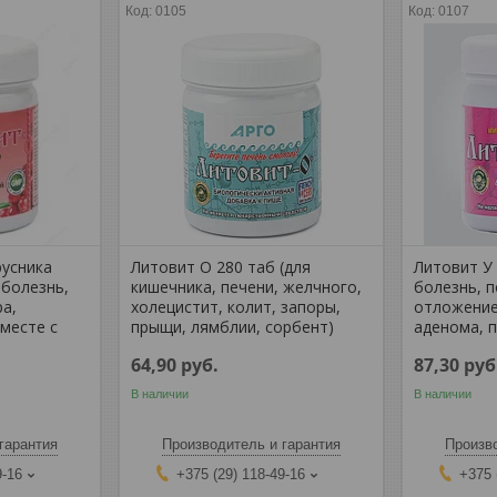
0105
0107
русника
Литовит О 280 таб (для
Литовит У
 болезнь,
кишечника, печени, желчного,
болезнь, п
ра,
холецистит, колит, запоры,
отложение
вместе с
прыщи, лямблии, сорбент)
аденома, 
64,90
руб.
87,30
руб
В наличии
В наличии
гарантия
Производитель и гарантия
Произво
9-16
+375 (29) 118-49-16
+375 