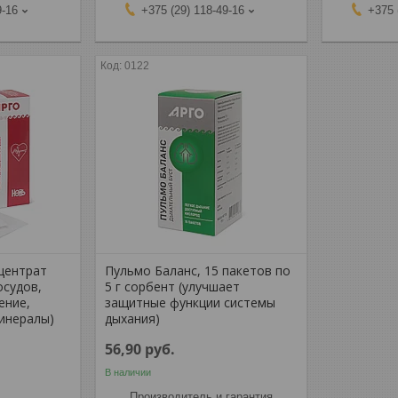
9-16
+375 (29) 118-49-16
+375 
0122
центрат
Пульмо Баланс, 15 пакетов по
осудов,
5 г сорбент (улучшает
ение,
защитные функции системы
минералы)
дыхания)
56,90
руб.
В наличии
Производитель и гарантия