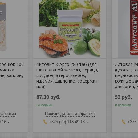
орошок 100
Литовит К Арго 280 таб (для
Литовит М
очистка
щитовидной железы, сердца,
(цеолит, э
ие, запоры,
сосудов, атеросклероз,
имуномоду
ишемия, давление, содержит
кожные за
йод)
аллергия,
87,30
руб.
53
руб.
В наличии
В наличии
гарантия
Производитель и гарантия
9-16
+375 (29) 118-49-16
+375 