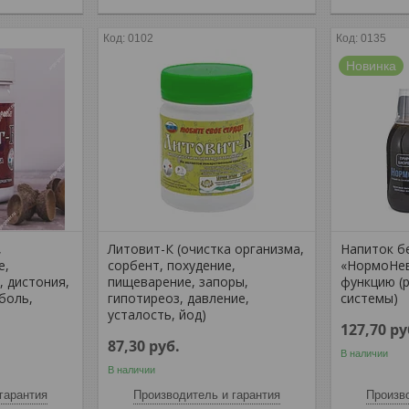
0102
0135
Новинка
,
Литовит-К (очистка организма,
Напиток б
е,
сорбент, похудение,
«НормоНев
, дистония,
пищеварение, запоры,
функцию (
боль,
гипотиреоз, давление,
системы)
усталость, йод)
127,70
ру
87,30
руб.
В наличии
В наличии
гарантия
Производитель и гарантия
Произво