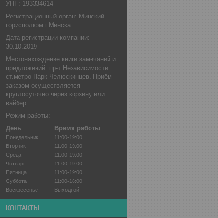
УНП: 193334614
Регистрационный орган: Минский
горисполком г.Минска
Дата регистрации компании:
30.10.2019
Местонахождение книги замечаний и
предложений: пр-т Независимости,
ст.метро Парк Челюскинцев. Приём
заказом осуществляется
круглосуточно через корзину или
вайбер.
Режим работы:
День
Время работы
Понедельник
11:00-19:00
Вторник
11:00-19:00
Среда
11:00-19:00
Четверг
11:00-19:00
Пятница
11:00-19:00
Суббота
11:00-16:00
Воскресенье
Выходной
КОНТАКТЫ