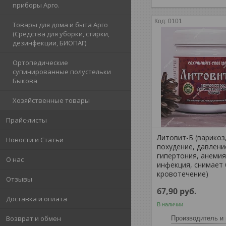
приборы Арго.
0101
Товары для дома и быта Арго
(Средства для уборки, стирки,
дезинфекции, БИОПАГ)
Ортопедические
супинированные полустельки
Быкова
Хозяйственные товары
Прайс-листы
Литовит-Б (варикоз
Новости и Статьи
похудение, давлени
гипертония, анемия
О нас
инфекция, снимает 
кровотечение)
Отзывы
67,90
руб.
Доставка и оплата
В наличии
Возврат и обмен
Производитель и 