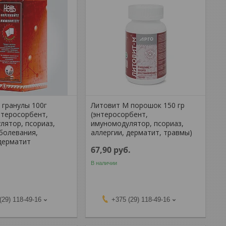
 гранулы 100г
Литовит М порошок 150 гр
нтеросорбент,
(энтеросорбент,
лятор, псориаз,
имуномодулятор, псориаз,
болевания,
аллергии, дерматит, травмы)
 дерматит
67,90
руб.
В наличии
(29) 118-49-16
+375 (29) 118-49-16