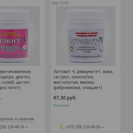
0109
 (мочекаменная
Литовит Ч, (иммунитет, язва,
одагра, диатез,
гастрит, онкология,
 солей, цистит,
мастопатия, миома,
простатит)
фибромиома, очищает)
.
87,30
руб.
В наличии
дитель и гарантия
(29) 118-49-16
+375 (29) 118-49-16