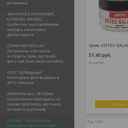
витамины)
ЭМ КУРУНГА, КУРУНГОВИТ,
КУЭМСИЛ, ЭМ КВАС,
пробиотик, восстановление
желудка, кишечника,
дисбактериоз
Крем «OSTEO BALANC
СЕРИЯ НИИ ЛОП и НТ
(Нутриконы, клетчатка,
57,40
руб.
экстракты трав, растений,
фито-чай, белковые коктейли)
В наличии
ООО "ЭД Медицин"
коллоидные фитоформулы в
АРГО г.Москва
АПИФАРМ Арго, ЛЕПТИНЫ
(натуральные препараты на
основе прополиса, хитозана,
Купить
экстракты растений)
Литовит - натуральные
0110
препараты Арго на основе