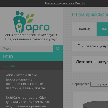
Начать продавать на Deal.by
grampus20@ram
ГЛАВНАЯ
КАТ
АРГО представитель в Беларуси!!!
Предоставление товаров и услуг.
Товары и услу
Литовит - нату
Товары
Аппликаторы Ляпко
(восстановление
позвоночника, коврики,
пластины, валики, пояса)
NutriCare препараты США
(уникальные комплексы для
оздоровления организма,