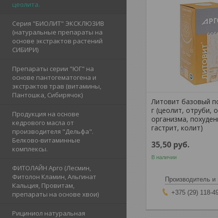
цеолита.
Серия "БИОЛИТ" ЭКСКЛЮЗИВ
(натуральные препараты на
основе экстрактов растений
СИБИРИ)
Препараты серии "ЮГ" на
основе пантогематогена и
экстрактов трав (витамины,
Пантошка, Сибирячок)
Литовит базовый п
г (цеолит, отруби, 
Продукция на основе
организма, похуден
кедрового масла от
гастрит, колит)
производителя "Дельфа".
Белково-витаминные
35,50
руб.
комплексы.
В наличии
ФИТОЛАЙН Арго (Лесмин,
Фитолон Кламин, Альгинат
Производитель и 
Кальция, Провитам,
+375 (29) 118-4
препараты на основе хвои)
Рициниол натуральная