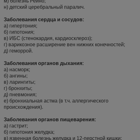
м) болезнь Рейно;
н) детский церебральный паралич.
Заболевания сердца и сосудов:
а) гипертония;
б) гипотония;
в) ИБС (стенокардия, кардиосклероз);
г) варикозное расширение вен нижних конечностей;
д) геморрой.
Заболевания органов дыхания:
а) насморк;
б) ангины;
в) ларингиты;
г) бронхиты;
д) пневмония;
е) бронхиальная астма (в т.ч. аллергического
происхождения).
Заболевания органов пищеварения:
а) гастрит;
б) гипотония желудка;
в) язвенная болезнь желудка и 12-перстной кишки;