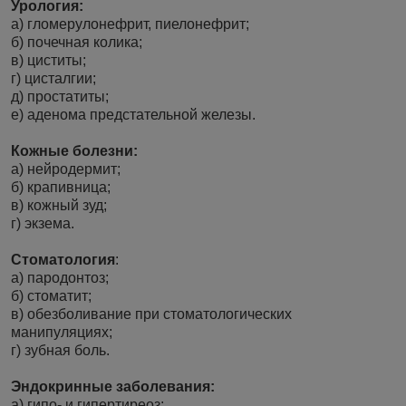
Урология:
а) гломерулонефрит, пиелонефрит;
б) почечная колика;
в) циститы;
г) цисталгии;
д) простатиты;
е) аденома предстательной железы.
Кожные болезни:
а) нейродермит;
б) крапивница;
в) кожный зуд;
г) экзема.
Стоматология
:
а) пародонтоз;
б) стоматит;
в) обезболивание при стоматологических
манипуляциях;
г) зубная боль.
Эндокринные заболевания:
а) гипо- и гипертиреоз;