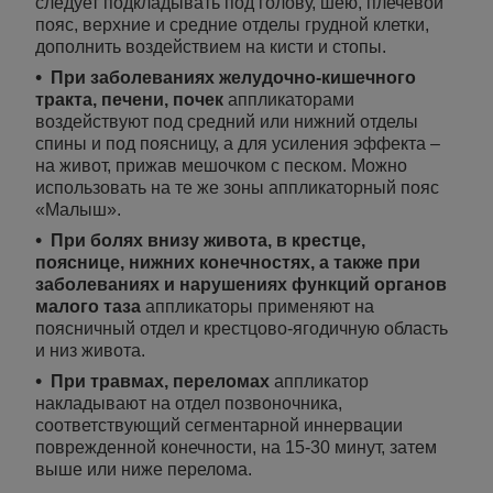
следует подкладывать под голову, шею, плечевой
пояс, верхние и средние отделы грудной клетки,
дополнить воздействием на кисти и стопы.
При заболеваниях желудочно-кишечного
тракта, печени, почек
аппликаторами
воздействуют под средний или нижний отделы
спины и под поясницу, а для усиления эффекта –
на живот, прижав мешочком с песком. Можно
использовать на те же зоны аппликаторный пояс
«Малыш».
При болях внизу живота, в крестце,
пояснице, нижних конечностях, а также при
заболеваниях и нарушениях функций органов
малого таза
аппликаторы применяют на
поясничный отдел и крестцово-ягодичную область
и низ живота.
При травмах, переломах
аппликатор
накладывают на отдел позвоночника,
соответствующий сегментарной иннервации
поврежденной конечности, на 15-30 минут, затем
выше или ниже перелома.