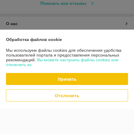
Показать все отзывы
О нас
Контакты
Обработка файлов cookie
Мы используем файлы cookies для обеспечения удобства
Доставка и оплата
пользователей портала и предоставления персональных
рекомендаций.
Вы можете настроить файлы cookies или
отключить их.
График работы
Принять
Полная версия сайта
Политика обработки cookies
Отклонить
Сайт создан на платформе Deal.by