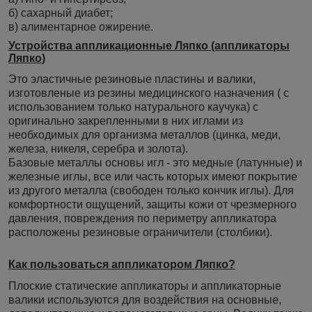
б) сахарный диабет;
в) алиментарное ожирение.
Устройства аппликационные Ляпко (аппликаторы
Ляпко
)
Это эластичные резиновые пластины и валики,
изготовленые из резины медицинского назначения ( с
использованием только натурального каучука) с
оригинально закрепленными в них иглами из
необходимых для организма металлов (цинка, меди,
железа, никеля, серебра и золота).
Базовые металлы основы игл - это медные (латунные) и
железные иглы, все или часть которых имеют покрытие
из другого металла (свободен только кончик иглы). Для
комфортности ощущений, защиты кожи от чрезмерного
давления, повреждения по периметру аппликатора
расположены резиновые ограничители (столбики).
Как пользоваться аппликатором Ляпко?
Плоские статические аппликаторы и аппликаторные
валики используются для воздействия на основные,