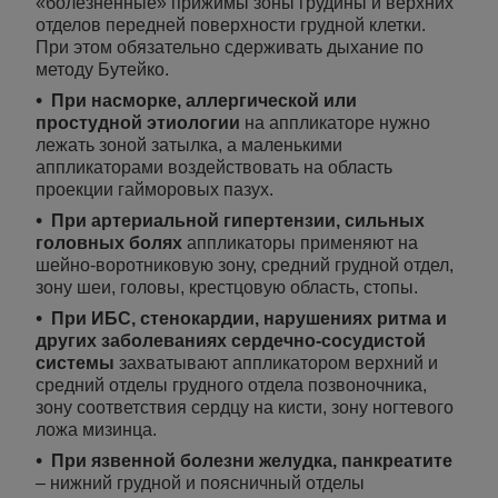
«болезненные» прижимы зоны грудины и верхних
отделов передней поверхности грудной клетки.
При этом обязательно сдерживать дыхание по
методу Бутейко.
При насморке, аллергической или
простудной этиологии
на аппликаторе нужно
лежать зоной затылка, а маленькими
аппликаторами воздействовать на область
проекции гайморовых пазух.
При артериальной гипертензии, сильных
головных болях
аппликаторы применяют на
шейно-воротниковую зону, средний грудной отдел,
зону шеи, головы, крестцовую область, стопы.
При ИБС, стенокардии, нарушениях ритма и
других заболеваниях сердечно-сосудистой
системы
захватывают аппликатором верхний и
средний отделы грудного отдела позвоночника,
зону соответствия сердцу на кисти, зону ногтевого
ложа мизинца.
При язвенной болезни желудка, панкреатите
– нижний грудной и поясничный отделы