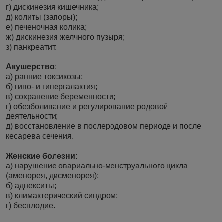
г) дискинезия кишечника;
д) колиты (запоры);
е) печеночная колика;
ж) дискинезия желчного пузыря;
з) панкреатит.
Акушерство:
а) ранние токсикозы;
б) гипо- и гипергалактия;
в) сохранение беременности;
г) обезболивание и регулирование родовой
деятельности;
д) восстановление в послеродовом периоде и после
кесарева сечения.
Женские болезни:
а) нарушение овариально-менструального цикла
(аменорея, дисменорея);
б) аднекситы;
в) климактерический синдром;
г) бесплодие.