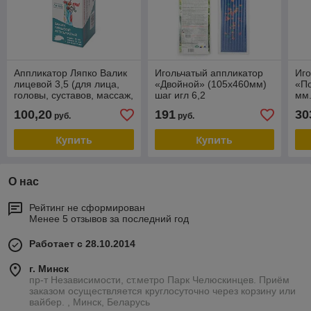
Аппликатор Ляпко Валик
Игольчатый аппликатор
Иго
лицевой 3,5 (для лица,
«Двойной» (105х460мм)
«По
головы, суставов, массаж,
шаг игл 6,2
мм.
лифтинг, мезотерапия,
(остеохондроз, шейный,
сус
100,20
191
30
руб.
руб.
для детей)
грудной отдел, поясница)
ост
Купить
Купить
О нас
Рейтинг не сформирован
Менее 5 отзывов за последний год
Работает с 28.10.2014
г. Минск
пр-т Независимости, ст.метро Парк Челюскинцев. Приём
заказом осуществляется круглосуточно через корзину или
вайбер. , Минск, Беларусь