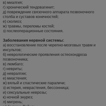
в) миалгия;
г) хронический тендовагинит;
д) повреждение связочного аппарата позвоночного
столба и суставов конечностей;
е) сколиоз;
ж) травмы, переломы костей;
з) послеоперационные состояния.
Заболевания нервной системы:
а) восстановление после черепно-мозговых травм и
инсультов;
б) неврологические проявления остеохондроза
позвоночника;
в) люмбаго;
г) невриты;
д) невралгии;
е) миастения;
ж) вялый и спастические параличи;
з) истерия, неврастения, бессонница;
и) сексуальные неврозы;
к) ночной энурез;
л) мигрень;