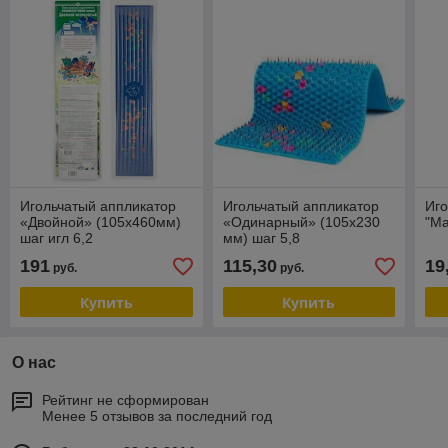
Игольчатый аппликатор
Игольчатый аппликатор
Иго
«Двойной» (105х460мм)
«Одинарный» (105х230
"М
шаг игл 6,2
мм) шаг 5,8
(остеохондроз, шейный,
(остеохондроз, шейный,
191
115,30
19
руб.
руб.
грудной отдел, поясница)
грудной отдел, поясница)
Купить
Купить
О нас
Рейтинг не сформирован
Менее 5 отзывов за последний год