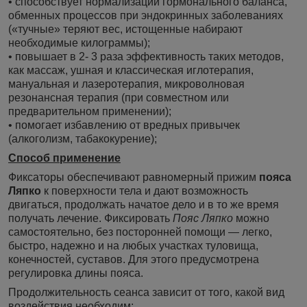
• способствует нормализации гормонального баланса,
обменных процессов при эндокринных заболеваниях
(«тучные» теряют вес, истощенные набирают
необходимые килограммы);
• повышает в 2- 3 раза эффективность таких методов,
как массаж, ушная и классическая иглотерапия,
мануальная и лазеротерапия, микроволновая
резонансная терапия (при совместном или
предварительном применении);
• помогает избавлению от вредных привычек
(алкоголизм, табакокурение);
Способ применение
Фиксаторы обеспечивают равномерный прижим
пояса
Ляпко
к поверхности тела и дают возможность
двигаться, продолжать начатое дело и в то же время
получать лечение. Фиксировать
Пояс Ляпко
можно
самостоятельно, без посторонней помощи — легко,
быстро, надежно и на любых участках туловища,
конечностей, суставов. Для этого предусмотрена
регулировка длины пояса.
Продолжительность сеанса зависит от того, какой вид
воздействия необходим: