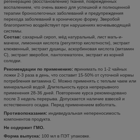
регенерацию (восстановление) тканей, поврежденных
воспалением, что очень важно для успешной и полноценной
терапии бронхолегочных заболеваний и предупреждения
перехода заболеваний в хроническую форму. Зверобой
благоприятно воздействует при нарушениях мочевыводящей
системы.
Состав:
сахарный сироп, мёд натуральный, лист мать-и-
мачехи, лимонная кислота (регулятор кислотности), экстракт
клюквенный, экстракт душицы, аскорбиновая кислота (витамин
С), экстракт зверобоя, пантогематоген, экстракт из корней
солодки.
Рекомендации по применению:
п
ринимать по 1-2 чайных
ложки 2-3 раза в день, что составит 15-50% от суточной нормы
потребления витамина С. Можно применять с теплым чаем или
минеральной водой. Длительность курса непрерывного
применения 28-36 дней. Повторение курса рекомендовано
после 3 недель перерыва. Допускается наличие взвесей и
естественного осадка. Перед применением взболтать.
Противопоказания:
индивидуальная непереносимость
компонентов продукта.
Не содержит ГМО.
Форма выпуска:
100 мл в ПЭТ упаковке.