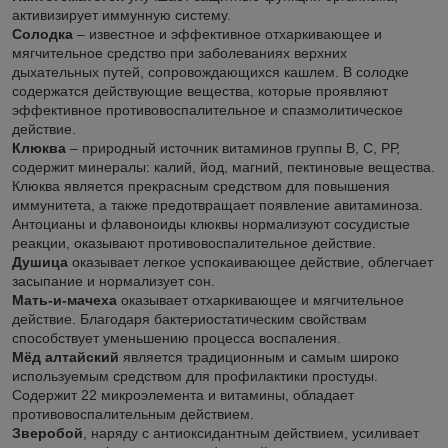
активизирует иммунную систему.
Солодка
– известное и эффективное отхаркивающее и
мягчительное средство при заболеваниях верхних
дыхательных путей, сопровождающихся кашлем. В солодке
содержатся действующие вещества, которые проявляют
эффективное противовоспалительное и спазмолитическое
действие.
Клюква
– природный источник витаминов группы В, С, РР,
содержит минералы: калий, йод, магний, пектиновые вещества.
Клюква является прекрасным средством для повышения
иммунитета, а также предотвращает появление авитаминоза.
Антоцианы и флавоноиды клюквы нормализуют сосудистые
реакции, оказывают противовоспалительное действие.
Душица
оказывает легкое успокаивающее действие, облегчает
засыпание и нормализует сон.
Мать-и-мачеха
оказывает отхаркивающее и мягчительное
действие. Благодаря бактериостатическим свойствам
способствует уменьшению процесса воспаления.
Мёд алтайский
является традиционным и самым широко
используемым средством для профилактики простуды.
Содержит 22 микроэлемента и витамины, обладает
противовоспалительным действием.
Зверобой
, наряду с антиоксидантным действием, усиливает