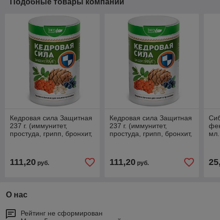
Подобные товары компании
Кедровая сила Защитная
Кедровая сила Защитная
Сиб
237 г. (иммунитет,
237 г. (иммунитет,
фе
простуда, грипп, бронхит,
простуда, грипп, бронхит,
мл.
воспаление легких,
воспаление легких,
жел
отхаркивающее, вирусы)
отхаркивающее, вирусы)
зап
111,20
111,20
25
руб.
руб.
О нас
Рейтинг не сформирован