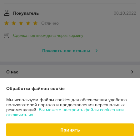
Покупатель
08.10.2022
Отлично
Сделка подтверждена через корзину
Показать все отзывы
О нас
Контакты
Обработка файлов cookie
Мы используем файлы cookies для обеспечения удобства
Доставка и оплата
пользователей портала и предоставления персональных
рекомендаций.
Вы можете настроить файлы cookies или
отключить их.
График работы
Принять
Полная версия сайта