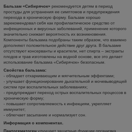
Бальзам «Сибирячок»
рекомендуется детям в период
простуды для устранения ее симптомов и предупреждения
перехода в хроническую форму. Бальзам хорошо
зарекомендовал себя как профилактическое средство от
инфекционных и вирусных заболеваний, применение которого
значительно снижает вероятность их возникновения.
Компоненты бальзама подобраны таким образом, что взаимно
дополняют положительное действие друг друга. В бальзаме
отсутствуют консерванты и красители, нет спирта – экстракты
плодов и трав изготовлены на водной основе, все это делает
использование бальзама «Сибирячок» безопасным.
Свойства бальзама:
- обладает отхаркивающим и мягчительным эффектами;
- улучшает функционирование дыхательной и мочевыводящей
систем при воспалительных заболеваниях;
- предупреждает переход острых воспалительных процессов в
хроническую форму;
- повышает сопротивляемость к инфекциям, укрепляет
иммунитет;
- облегчает засыпание и нормализует сон.
Информация о компонентах.
Пантогематоген
улучшает защитные функции организма,