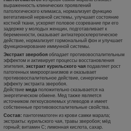
выраженность клинических проявлений
патологического климакса, нормализует функцию
вегетативной нервной системы, улучшает состояние
костной ткани, ускоряет половое созревание при его
задержке у молодых женщин, подготавливает к
беременности, оказывает антиатеросклеротическое
действие, нормализует гормональный фон и улучшает
функционирование иммунной системы.
Экстракт зверобоя
обладает противовоспалительным
эффектом и активирует процессы восстановления
эпителия,
экстракт курильского чая
подавляет рост
патогенных микроорганизмов и оказывает
противовоспалительное действие, синергичное
эффекту экстракта зверобоя.
Действие
меда
положительно сказывается на
энергетическом обмене. Мед также является
источником легкоусвояемых углеводов и имеет
собственные противовоспалительные свойства.
Состав:
пантогематоген из крови самки марала;
экстракты: курильского чая, травы зверобоя; мёд
горный; витамин С; лимонная кислота, сахар.