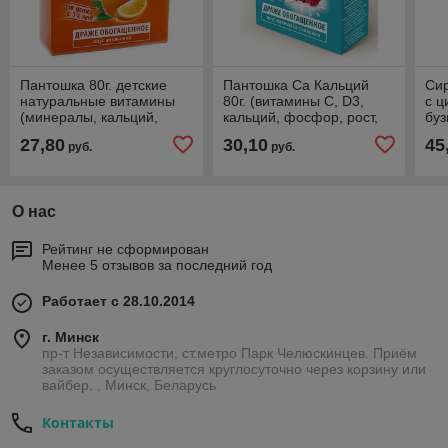
Пантошка 80г. детские
Пантошка Ca Кальций
Си
натуральные витамины
80г. (витамины С, D3,
с ц
(минералы, кальций,
кальций, фосфор, рост,
буз
железо, йод, иммунитет,
развитие, перелом,
имм
27,80
30,10
45
руб.
руб.
развитие, рост, грипп)
травмы, занятие
раз
спортом)
О нас
Рейтинг не сформирован
Менее 5 отзывов за последний год
Работает с 28.10.2014
г. Минск
пр-т Независимости, ст.метро Парк Челюскинцев. Приём
заказом осуществляется круглосуточно через корзину или
вайбер. , Минск, Беларусь
Контакты