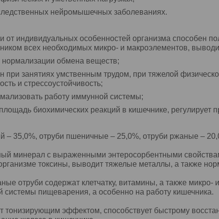
следственных нейромышечных заболеваниях.
ти от индивидуальных особенностей организма способен п
чником всех необходимых микро- и макроэлементов, вывод
т нормализации обмена веществ;
 при занятиях умственным трудом, при тяжелой физическо
ость и стрессоустойчивость;
рмализовать работу иммунной системы;
площадь биохимических реакций в кишечнике, регулирует 
 – 35,0%, отруби пшеничные – 25,0%, отруби ржаные – 20,
ный минерал с выраженными энтеросорбентными свойствам
организме токсины, выводит тяжелые металлы, а также но
ые отруби содержат клетчатку, витамины, а также микро-
й системы пищеварения, а особенно на работу кишечника.
т тонизирующим эффектом, способствует быстрому восстан