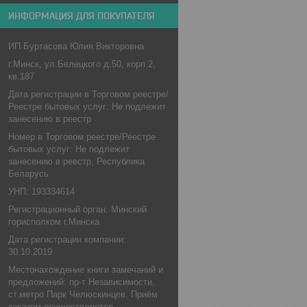
ИНФОРМАЦИЯ ДЛЯ ПОКУПАТЕЛЯ
ИП Буртасова Юлия Викторовна
г.Минск, ул.Белецкого д.50, корп.2,
кв.187
Дата регистрации в Торговом реестре/
Реестре бытовых услуг: Не подлежит
занесению в реестр
Номер в Торговом реестре/Реестре
бытовых услуг: Не подлежит
занесению в реестр, Республика
Беларусь
УНП: 193334614
Регистрационный орган: Минский
горисполком г.Минска
Дата регистрации компании:
30.10.2019
Местонахождение книги замечаний и
предложений: пр-т Независимости,
ст.метро Парк Челюскинцев. Приём
заказом осуществляется