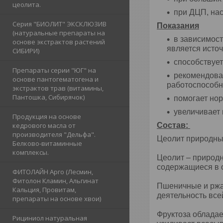
цеолита.
при ДЦП, на
Серия "БИОЛИТ" ЭКСКЛЮЗИВ
Показания
(натуральные препараты на
в зависимос
основе экстрактов растений
является исто
СИБИРИ)
способствуе
Препараты серии "ЮГ" на
рекомендован
основе пантогематогена и
работоспособн
экстрактов трав (витамины,
Пантошка, Сибирячок)
помогает но
увеличивает 
Продукция на основе
кедрового масла от
Состав:
производителя "Дельфа".
Цеолит природный
Белково-витаминные
комплексы.
Цеолит – природ
содержащиеся в 
ФИТОЛАЙН Арго (Лесмин,
Фитолон Кламин, Альгинат
Пшеничные и ржан
Кальция, Провитам,
деятельность все
препараты на основе хвои)
Фруктоза обладае
Рициниол натуральная