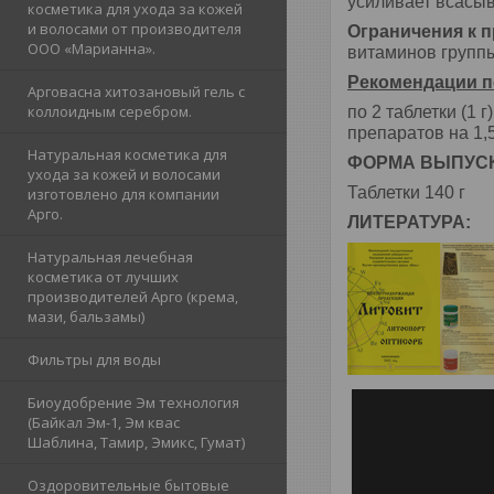
усиливает всасыв
косметика для ухода за кожей
и волосами от производителя
Ограничения к 
ООО «Марианна».
витаминов группы
Рекомендации п
Арговасна хитозановый гель с
коллоидным серебром.
по 2 таблетки (1 
препаратов на 1,
Натуральная косметика для
ФОРМА ВЫПУС
ухода за кожей и волосами
Таблетки 140 г
изготовлено для компании
Арго.
ЛИТЕРАТУРА:
Натуральная лечебная
косметика от лучших
производителей Арго (крема,
мази, бальзамы)
Фильтры для воды
Биоудобрение Эм технология
(Байкал Эм-1, Эм квас
Шаблина, Тамир, Эмикс, Гумат)
Оздоровительные бытовые