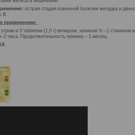
ание железа в кишечнике.
примению:
острая стадия язвенной болезни желудка и двен
 В.
о применению:
г) утром и 3 таблетки (1,5 г) вечером, запивая ½ –1 стакан
5–2 часа. Продолжительность приема – 1 месяц.
КА