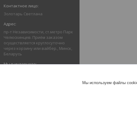
Золотарь Светлана
пр-т Независимости, ст.метро Парк
Челюскинцев. Приём заказом
осуществляется круглосуточно
через корзину или вайбер., Минск,
Беларусь
argo.company/catalog
Мы используем файлы cookie
grampus20@rambler.ru
ОТЗЫВЫ О КОМПАНИИ АРГО
ПРЕДСТАВИТЕЛЬ В БЕЛАРУСИ!!!
ПРЕДОСТАВЛЕНИЕ ТОВАРОВ И
УСЛУГ.
17.10.2022
Покупатель