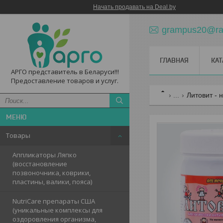
Начать продавать на Deal.by
grampus20@ram
ГЛАВНАЯ
КАТ
АРГО представитель в Беларуси!!!
Предоставление товаров и услуг.
...
Литовит - 
Товары
Аппликаторы Ляпко
(восстановление
позвоночника, коврики,
пластины, валики, пояса)
NutriCare препараты США
(уникальные комплексы для
оздоровления организма,