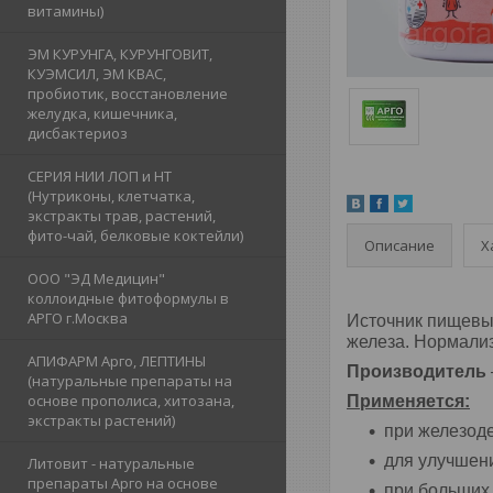
витамины)
ЭМ КУРУНГА, КУРУНГОВИТ,
КУЭМСИЛ, ЭМ КВАС,
пробиотик, восстановление
желудка, кишечника,
дисбактериоз
СЕРИЯ НИИ ЛОП и НТ
(Нутриконы, клетчатка,
экстракты трав, растений,
фито-чай, белковые коктейли)
Описание
Х
ООО "ЭД Медицин"
коллоидные фитоформулы в
АРГО г.Москва
Источник пищевых
железа. Нормали
АПИФАРМ Арго, ЛЕПТИНЫ
Производитель
(натуральные препараты на
основе прополиса, хитозана,
Применяется:
экстракты растений)
при железод
для улучшени
Литовит - натуральные
препараты Арго на основе
при больших 