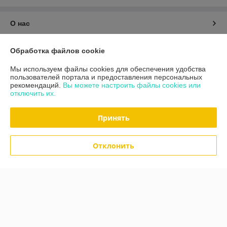
О нас
Контакты
Обработка файлов cookie
Мы используем файлы cookies для обеспечения удобства
Доставка и оплата
пользователей портала и предоставления персональных
рекомендаций.
Вы можете настроить файлы cookies или
отключить их.
График работы
Принять
Полная версия сайта
Политика обработки cookies
Отклонить
Сайт создан на платформе Deal.by