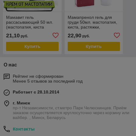
Мамавит гель
Мамапренол гель для
рассасывающий 50 мл.
груди 50мл. мастопатия,
(мастопатия, киста
киста, растяжки,
молочной железы,
подтяжка, после
21,10
22,90
руб.
руб.
растяжки, подтяжка,
кормления, болезненные
форма груди)
месячные)
Купить
Купить
О нас
Рейтинг не сформирован
Менее 5 отзывов за последний год
Работает с 28.10.2014
г. Минск
пр-т Независимости, ст.метро Парк Челюскинцев. Приём
заказом осуществляется круглосуточно через корзину или
вайбер. , Минск, Беларусь
Контакты