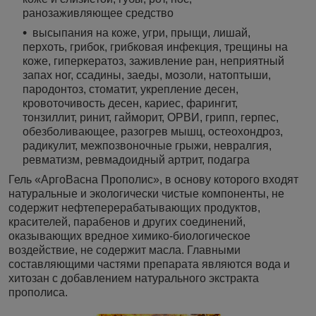
ранозаживляющее средство
высыпания на коже, угри, прыщи, лишай,
перхоть, грибок, грибковая инфекция, трещины на
коже, гиперкератоз, заживление ран, неприятный
запах ног, ссадины, заеды, мозоли, натоптыши,
пародонтоз, стоматит, укрепление десен,
кровоточивость десен, кариес, фарингит,
тонзиллит, ринит, гайморит, ОРВИ, грипп, герпес,
обезболивающее, разогрев мышц, остеохондроз,
радикулит, межпозвоночные грыжи, невралгия,
ревматизм, ревмадоидный артрит, подагра
Гель «АргоВасна Прополис», в основу которого входят
натуральные и экологически чистые компоненты, не
содержит нефтеперерабатывающих продуктов,
красителей, парабенов и других соединений,
оказывающих вредное химико-биологическое
воздействие, не содержит масла. Главными
составляющими частями препарата являются вода и
хитозан с добавлением натурального экстракта
прополиса.