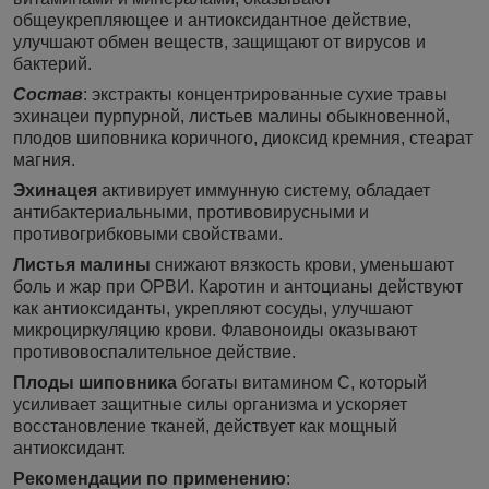
общеукрепляющее и антиоксидантное действие,
улучшают обмен веществ, защищают от вирусов и
бактерий.
Состав
: экстракты концентрированные сухие травы
эхинацеи пурпурной, листьев малины обыкновенной,
плодов шиповника коричного, диоксид кремния, стеарат
магния.
Эхинацея
активирует иммунную систему, обладает
антибактериальными, противовирусными и
противогрибковыми свойствами.
Листья малины
снижают вязкость крови, уменьшают
боль и жар при ОРВИ. Каротин и антоцианы действуют
как антиоксиданты, укрепляют сосуды, улучшают
микроциркуляцию крови. Флавоноиды оказывают
противовоспалительное действие.
Плоды шиповника
богаты витамином C, который
усиливает защитные силы организма и ускоряет
восстановление тканей, действует как мощный
антиоксидант.
Рекомендации по применению
: