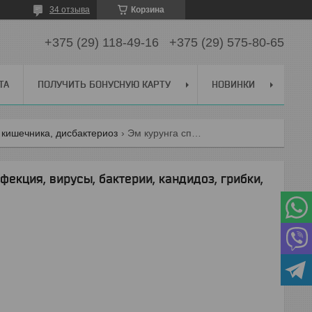
34 отзыва
Корзина
+375 (29) 118-49-16
+375 (29) 575-80-65
ТА
ПОЛУЧИТЬ БОНУСНУЮ КАРТУ
НОВИНКИ
, кишечника, дисбактериоз
Эм курунга спрей 30 мл арго (инфекция, вирусы, бактерии, кандидоз, грибки, для рта, горла, тонзиллит, отит)
фекция, вирусы, бактерии, кандидоз, грибки,