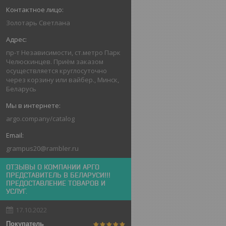
Золотарь Светлана
пр-т Независимости, ст.метро Парк
Челюскинцев. Приём заказом
осуществляется круглосуточно
через корзину или вайбер., Минск,
Беларусь
argo.company/catalog
grampus20@rambler.ru
ОТЗЫВЫ О КОМПАНИИ АРГО
ПРЕДСТАВИТЕЛЬ В БЕЛАРУСИ!!!
ПРЕДОСТАВЛЕНИЕ ТОВАРОВ И
УСЛУГ.
17.10.2022
Покупатель