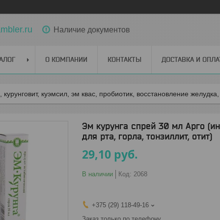
bler.ru
Наличие документов
АЛОГ
О КОМПАНИИ
КОНТАКТЫ
ДОСТАВКА И ОПЛА
, курунговит, куэмсил, эм квас, пробиотик, восстановление желудка
Эм курунга спрей 30 мл Арго (ин
для рта, горла, тонзиллит, отит)
29,10
руб.
В наличии
Код:
2068
+375 (29) 118-49-16
Заказ только по телефону