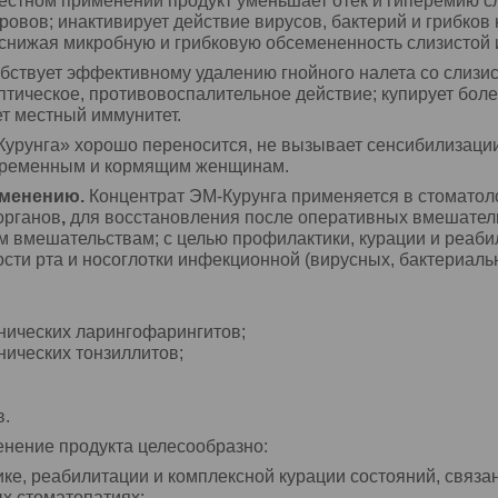
естном применении продукт уменьшает отёк и гиперемию сли
ровов; инактивирует действие вирусов, бактерий и грибков 
 снижая микробную и грибковую обсемененность слизистой 
бствует эффективному удалению гнойного налета со слизис
птическое, противовоспалительное действие; купирует боле
т местный иммунитет.
урунга» хорошо переносится, не вызывает сенсибилизации
еременным и кормящим женщинам.
именению.
Концентрат ЭМ-Курунга применяется в стоматол
органов
,
для восстановления после оперативных вмешатель
им вмешательствам; с целью профилактики, курации и реаб
сти рта и носоглотки инфекционной (вирусных, бактериаль
нических ларингофарингитов;
нических тонзиллитов;
в.
енение продукта целесообразно:
ике, реабилитации и комплексной курации состояний, свя
х стоматопатиях;