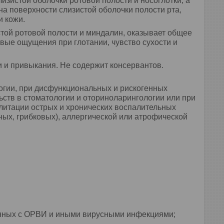
зистой оболочки ротовой полости и носоглотки, а
на поверхности слизистой оболочки полости рта,
и кожи.
той ротовой полости и миндалин, оказывает общее
вые ощущения при глотании, чувство сухости и
 и привыкания. Не содержит консервантов.
огии, при дисфункциональных и рискогенных
ств в стоматологии и оториноларингологии или при
илитации острых и хронических воспалительных
ных, грибковых), аллергической или атрофической
занных с ОРВИ и иными вирусными инфекциями;