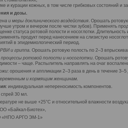
ке и курации кожных, в том числе грибковых состояний и з
ния и дозы.
ена и меры доклинического воздействия
. Орошать ротовую
(лучше утром и вечером после чистки зубов). Применять про
ценке статуса ротовой полости и носоглотки. Длительность
именять продукт перед нанесением на слизистую носоглот
иятий в эпидемиологический период.
РВИ и гриппа.
Орошать ротовую полость по 2–3 впрыскиван
процессы ротовой поло
сти и носоглотки
. Орошать ротов
одимости – чаще. Распылитель направлять на очаг воспален
ожи
: орошения и аппликации 2–3 раза в день в течение 3–5 
беременным и кормящим женщинам.
ния
: индивидуальная непереносимость компонентов.
: спрей 30 мл.
ературе не выше +25°C и относительной влажности воздуха н
ООО «Байкал-Биотех»,
 «НПО АРГО ЭМ-1»