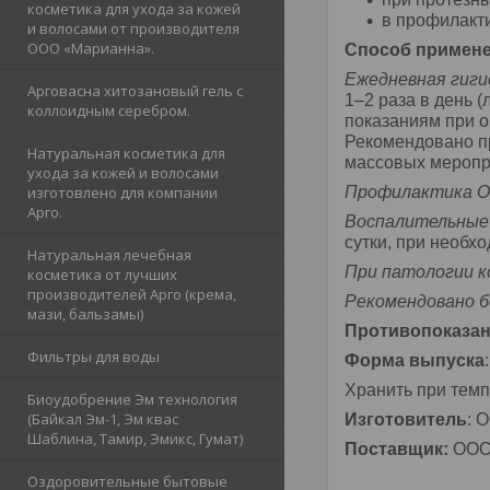
косметика для ухода за кожей
в профилакти
и волосами от производителя
ООО «Марианна».
Способ примене
Ежедневная гиги
Арговасна хитозановый гель с
1–2 раза в день 
коллоидным серебром.
показаниям при о
Рекомендовано пр
Натуральная косметика для
массовых меропр
ухода за кожей и волосами
изготовлено для компании
Профилактика О
Арго.
Воспалительные 
сутки, при необх
Натуральная лечебная
При патологии к
косметика от лучших
производителей Арго (крема,
Рекомендовано 
мази, бальзамы)
Противопоказа
Фильтры для воды
Форма выпуска
Хранить при темп
Биоудобрение Эм технология
(Байкал Эм-1, Эм квас
Изготовитель
: 
Шаблина, Тамир, Эмикс, Гумат)
Поставщик:
ООО
Оздоровительные бытовые