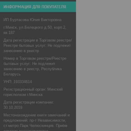
ИНФОРМАЦИЯ ДЛЯ ПОКУПАТЕЛЯ
ИП Буртасова Юлия Викторовна
г.Минск, ул.Белецкого д.50, корп.2,
кв.187
Дата регистрации в Торговом реестре/
Реестре бытовых услуг: Не подлежит
занесению в реестр
Номер в Торговом реестре/Реестре
бытовых услуг: Не подлежит
занесению в реестр, Республика
Беларусь
УНП: 193334614
Регистрационный орган: Минский
горисполком г.Минска
Дата регистрации компании:
30.10.2019
Местонахождение книги замечаний и
предложений: пр-т Независимости,
ст.метро Парк Челюскинцев. Приём
заказом осуществляется