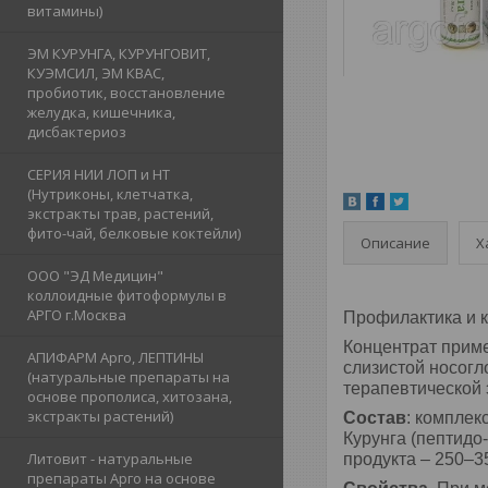
витамины)
ЭМ КУРУНГА, КУРУНГОВИТ,
КУЭМСИЛ, ЭМ КВАС,
пробиотик, восстановление
желудка, кишечника,
дисбактериоз
СЕРИЯ НИИ ЛОП и НТ
(Нутриконы, клетчатка,
экстракты трав, растений,
фито-чай, белковые коктейли)
Описание
Х
ООО "ЭД Медицин"
коллоидные фитоформулы в
АРГО г.Москва
Профилактика и к
Концентрат прим
АПИФАРМ Арго, ЛЕПТИНЫ
слизистой носогл
(натуральные препараты на
терапевтической 
основе прополиса, хитозана,
экстракты растений)
Состав
: комплек
Курунга (пептидо
Литовит - натуральные
продукта – 250–3
препараты Арго на основе