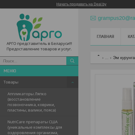
Начать продавать на Deal.by
grampus20@ram
ГЛАВНАЯ
КАТ
АРГО представитель в Беларуси!!!
Предоставление товаров и услуг.
...
Эм курунга
Товары
Аппликаторы Ляпко
(восстановление
позвоночника, коврики,
пластины, валики, пояса)
NutriCare препараты США
(уникальные комплексы для
оздоровления организма,