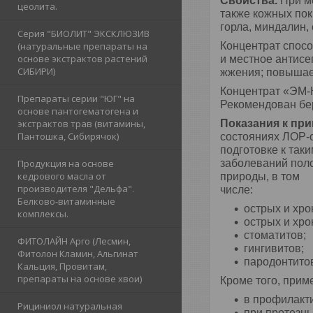
Свойства.
При м
цеолита.
также кожных пок
горла, миндалин,
Серия "БИОЛИТ" ЭКСКЛЮЗИВ
(натуральные препараты на
Концентрат спосо
основе экстрактов растений
и местное антисе
СИБИРИ)
жжения; повышае
Концентрат «ЭМ-К
Препараты серии "ЮГ" на
Рекомендован б
основе пантогематогена и
экстрактов трав (витамины,
Показания к пр
Пантошка, Сибирячок)
состояниях ЛОР-
подготовке к так
Продукция на основе
заболеваний поло
кедрового масла от
природы, в том
производителя "Дельфа".
числе:
Белково-витаминные
острых и хро
комплексы.
острых и хро
стоматитов;
ФИТОЛАЙН Арго (Лесмин,
гингивитов;
Фитолон Кламин, Альгинат
пародонтито
Кальция, Провитам,
препараты на основе хвои)
Кроме того, прим
в профилакт
Рициниол натуральная
при протезны