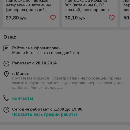
Пантошка 80г. детские
Пантошка Ca Кальций
Ло
натуральные витамины
80г. (витамины С, D3,
бе
(минералы, кальций,
кальций, фосфор, рост,
же
железо, йод, иммунитет,
развитие, перелом,
гру
27,80
30,10
50
руб.
руб.
развитие, рост, грипп)
травмы, занятие
кал
спортом)
О нас
Рейтинг не сформирован
Менее 5 отзывов за последний год
Работает с 28.10.2014
г. Минск
пр-т Независимости, ст.метро Парк Челюскинцев. Приём
заказом осуществляется круглосуточно через корзину или
вайбер. , Минск, Беларусь
Контакты
Сегодня работает с 11:00 до 19:00
Показать весь график работы