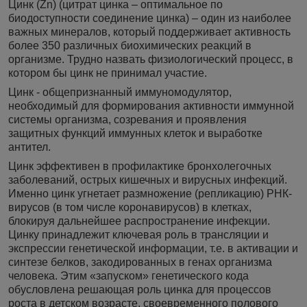
Цинк (Zn) (цитрат цинка – оптимальное по
биодоступности соединение цинка) – один из наиболее
важных минералов, который поддерживает активность
более 350 различных биохимических реакций в
организме. Трудно назвать физиологический процесс, в
котором бы цинк не принимал участие.
Цинк - общепризнанный иммуномодулятор,
необходимый для формирования активности иммунной
системы организма, созревания и проявления
защитных функций иммунных клеток и выработке
антител.
Цинк эффективен в профилактике бронхолегочных
заболеваний, острых кишечных и вирусных инфекций.
Именно цинк угнетает размножение (репликацию) РНК-
вирусов (в том числе коронавирусов) в клетках,
блокируя дальнейшее распространение инфекции.
Цинку принадлежит ключевая роль в трансляции и
экспрессии генетической информации, т.е. в активации и
синтезе белков, закодированных в генах организма
человека. Этим «запуском» генетического кода
обусловлена решающая роль цинка для процессов
роста в детском возрасте, своевременного полового