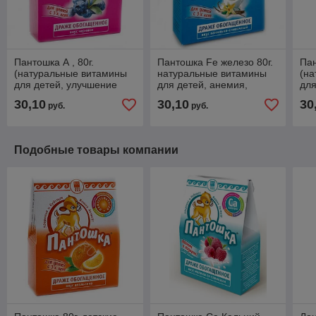
Пантошка А , 80г.
Пантошка Fe железо 80г.
Пан
(натуральные витамины
натуральные витамины
(н
для детей, улучшение
для детей, анемия,
для
зрение, развитие
дефицит железа,
щи
30,10
30,10
30
руб.
руб.
ребенка, витамин А)
повышает гемоглобин,
имм
иммунитет
инт
Подобные товары компании