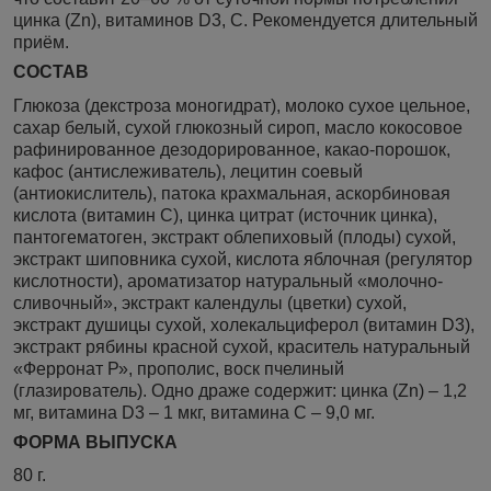
цинка (Zn), витаминов D3, С. Рекомендуется длительный
приём.
СОСТАВ
Глюкоза (декстроза моногидрат), молоко сухое цельное,
сахар белый, сухой глюкозный сироп, масло кокосовое
рафинированное дезодорированное, какао-порошок,
кафос (антислеживатель), лецитин соевый
(антиокислитель), патока крахмальная, аскорбиновая
кислота (витамин С), цинка цитрат (источник цинка),
пантогематоген, экстракт облепиховый (плоды) сухой,
экстракт шиповника сухой, кислота яблочная (регулятор
кислотности), ароматизатор натуральный «молочно-
сливочный», экстракт календулы (цветки) сухой,
экстракт душицы сухой, холекальциферол (витамин D3),
экстракт рябины красной сухой, краситель натуральный
«Ферронат Р», прополис, воск пчелиный
(глазирователь). Одно драже содержит: цинка (Zn) – 1,2
мг, витамина D3 – 1 мкг, витамина С – 9,0 мг.
ФОРМА ВЫПУСКА
80 г.