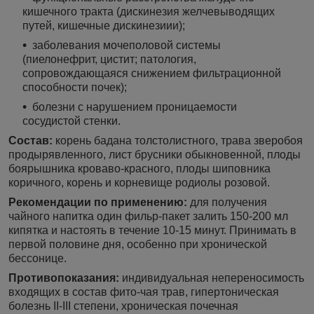
кишечного тракта (дискинезия желчевыводящих
путей, кишечные дискинезиии);
заболевания мочеполовой системы
(пиелонефрит, цистит; патология,
сопровождающаяся снижением фильтрационной
способности почек);
болезни с нарушением проницаемости
сосудистой стенки.
Состав:
корень бадана толстолистного, трава зверобоя
продырявленного, лист брусники обыкновенной, плоды
боярышника кроваво-красного, плоды шиповника
коричного, корень и корневище родиолы розовой.
Рекомендации по применению:
для получения
чайного напитка один фильр-пакет залить 150-200 мл
кипятка и настоять в течение 10-15 минут. Принимать в
первой половине дня, особенно при хронической
бессонице.
Противопоказания:
индивидуальная непереносимость
входящих в состав фито-чая трав, гипертоническая
болезнь II-III степени, хроническая почечная