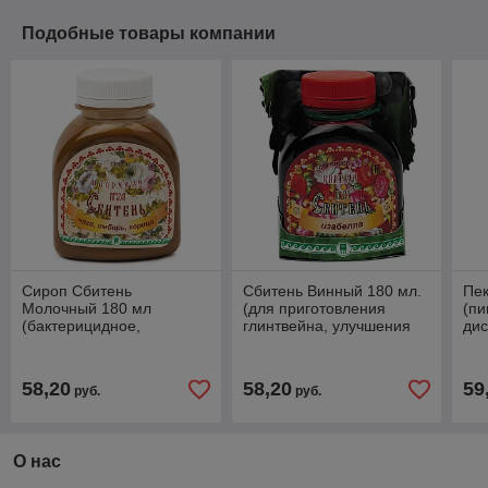
Подобные товары компании
Сироп Сбитень
Сбитень Винный 180 мл.
Пек
Молочный 180 мл
(для приготовления
(п
(бактерицидное,
глинтвейна, улучшения
дис
антисептическое,
самочувствия, инфекции,
пи
простуда, вирусы,
иммунитет, холестерин)
зап
иммунитет, аллергия,
инт
58,20
58,20
59
руб.
руб.
бронхит)
О нас