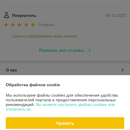
Покупатель
08.10.2022
Отлично
Сделка подтверждена через корзину
Показать все отзывы
О нас
Контакты
Обработка файлов cookie
Мы используем файлы cookies для обеспечения удобства
Доставка и оплата
пользователей портала и предоставления персональных
рекомендаций.
Вы можете настроить файлы cookies или
отключить их.
График работы
Принять
Полная версия сайта