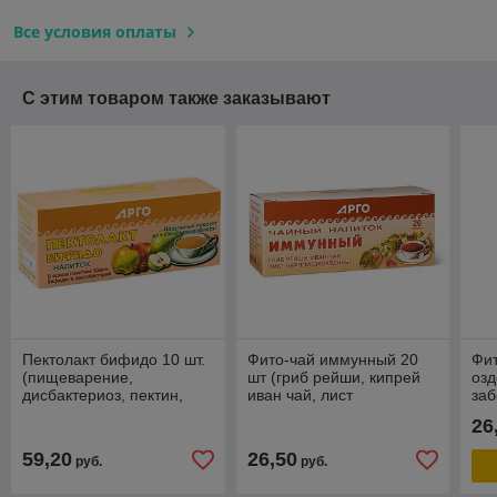
Все условия оплаты
С этим товаром также заказывают
Пектолакт бифидо 10 шт.
Фито-чай иммунный 20
Фи
(пищеварение,
шт (гриб рейши, кипрей
озд
дисбактериоз, пектин,
иван чай, лист
заб
пищевые волокна,
смородины, иммунитет,
обм
26
запоры, гастрит,
вирусы, атеросклероз)
мо
интоксикация)
сис
59,20
26,50
руб.
руб.