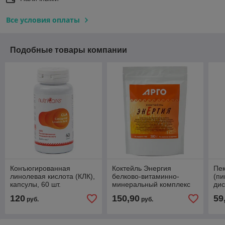
Все условия оплаты
Подобные товары компании
Конъюгированная
Коктейль Энергия
Пек
линолевая кислота (КЛК),
белково-витаминно-
(п
капсулы, 60 шт.
минеральный комплекс
дис
(сокращает отложение
380 г., похудение,
пи
120
150,90
59
руб.
руб.
жира, участвует в
мышечная масса,
зап
контроле веса)
анемия, остеопороз.
инт