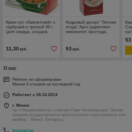
Крем-суп «Камчатский» с
Кедровый десерт "Лесная
Ке
горбушей и треской 30 г
ягода" Арго (укрепляет
Сл
(для сердца, сосудов,
иммунитет, простуда,
сус
Омега 3, иммунитет,
грипп, бронхит, витамин
кос
53
витамины, минералы)
С, Омега 3, 6, 9)
кал
3,6
11,30
53
руб.
руб.
О нас
Рейтинг не сформирован
Менее 5 отзывов за последний год
Работает с 28.10.2014
г. Минск
пр-т Независимости, ст.метро Парк Челюскинцев. Приём
заказом осуществляется круглосуточно через корзину или
вайбер. , Минск, Беларусь
Контакты