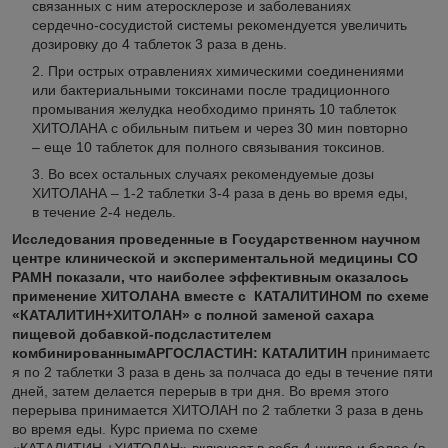
связанных с ним атеросклерозе и заболеваниях
сердечно-сосудистой системы рекомендуется увеличить
дозировку до 4 таблеток 3 раза в день.
При острых отравлениях химическими соединениями
или бактериальными токсинами после традиционного
промывания желудка необходимо принять 10 таблеток
ХИТОЛАНА с обильным питьем и через 30 мин повторно
– еще 10 таблеток для полного связывания токсинов.
Во всех остальных случаях рекомендуемые дозы
ХИТОЛАНА – 1-2 таблетки 3-4 раза в день во время еды,
в течение 2-4 недель.
Исследования проведенные в Государственном научном
центре клинической и экспериментальной медицины СО
РАМН показали, что наиболее эффективным оказалось
применение ХИТОЛАНА вместе с КАТАЛИТИНОМ по схеме
«КАТАЛИТИН+ХИТОЛАН» с полной заменой сахара
пищевой добавкой-подсластителем
комбинированнымАРГОСЛАСТИН: КАТАЛИТИН
принимаетс
я по 2 таблетки 3 раза в день за полчаса до еды в течение пяти
дней, затем делается перерыв в три дня. Во время этого
перерыва принимается ХИТОЛАН по 2 таблетки 3 раза в день
во время еды. Курс приема по схеме
«КАТАЛИТИН +ХИТОЛАН» включает в себя 4 цикла и более (в