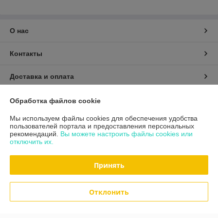
О нас
Контакты
Доставка и оплата
График работы
Обработка файлов cookie
Мы используем файлы cookies для обеспечения удобства
Полная версия сайта
пользователей портала и предоставления персональных
рекомендаций.
Вы можете настроить файлы cookies или
отключить их.
Политика обработки cookies
Принять
Сайт создан на платформе Deal.by
Отклонить