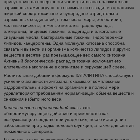
присутствию на поверхности частиц хитозана положительно
заряженных аминогрупп, он связывает и выводит из организма
широкий спектр токсичных и чужеродных отрицательно
заряженных соединений, в том числе: жиры, холестирин,
желчные кислоты, тяжелые металлы, радионуклиды,
аллергены, пищевые токсины, альдегиды и алкогольные
сивушные масла, бактериальные токсины, гидроперекиси
липидов, канцерогены. Одна молекула хитозана способна
связать и вывести из организма количество липидов и других
веществ в десятки раз превышающее вес самого хитозана.
Активный биологический распад хитозана исключает его
длительное накопление в организме и окружающей среде.
Растительные добавки в формуле КАТАЛИТИНА способствуют
усилению активности хитозана, оказывают комплексный
оздоровительный эффект на организм и в полной мере
удовлетворяют требованиям нормализации обмена веществ и
снижения избыточного веса.
Корень левзеи сафлоровидной
оказывает
общестимулирующее действие и применяется как
возбуждающее средство при упадке сил, после истощения
заболеваний при упадке половой функции, а также для снятия
похмельного синдрома.
Кукурузные рыльца
содержат большое количество полезных