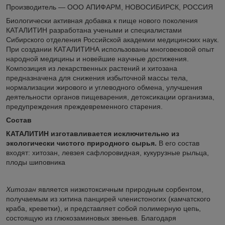
Производитель ― ООО АПИФАРМ, НОВОСИБИРСК, РОССИЯ
Биологически активная добавка к пище нового поколения
КАТАЛИТИН разработана учеными и специалистами
Сибирского отделения Российской академии медицинских наук.
При создании КАТАЛИТИНА использованы многовековой опыт
народной медицины и новейшие научные достижения.
Композиция из лекарственных растений и хитозана
предназначена для снижения избыточной массы тела,
нормализации жирового и углеводного обмена, улучшения
деятельности органов пищеварения, детоксикации организма,
предупреждения преждевременного старения.
Состав
КАТАЛИТИН изготавливается исключительно из
экологически чистого природного сырья.
В его состав
входят: хитозан, левзея сафлоровидная, кукурузные рыльца,
плоды шиповника
Хитозан
является низкотоксичным природным сорбентом,
получаемым из хитина панцирей членистоногих (камчатского
краба, креветки), и представляет собой полимерную цепь,
состоящую из глюкозаминовых звеньев. Благодаря