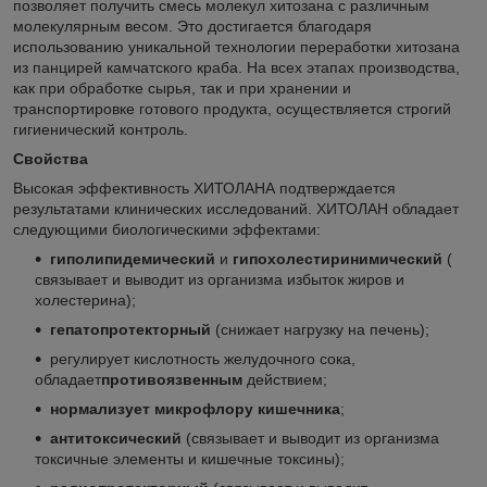
позволяет получить смесь молекул хитозана с различным
молекулярным весом. Это достигается благодаря
использованию уникальной технологии переработки хитозана
из панцирей камчатского краба. На всех этапах производства,
как при обработке сырья, так и при хранении и
транспортировке готового продукта, осуществляется строгий
гигиенический контроль.
Свойства
Высокая эффективность ХИТОЛАНА подтверждается
результатами клинических исследований. ХИТОЛАН обладает
следующими биологическими эффектами:
гиполипидемический
и
гипохолестиринимический
(
связывает и выводит из организма избыток жиров и
холестерина);
гепатопротекторный
(снижает нагрузку на печень);
регулирует кислотность желудочного сока,
обладает
противоязвенным
действием;
нормализует микрофлору кишечника
;
антитоксический
(связывает и выводит из организма
токсичные элементы и кишечные токсины);