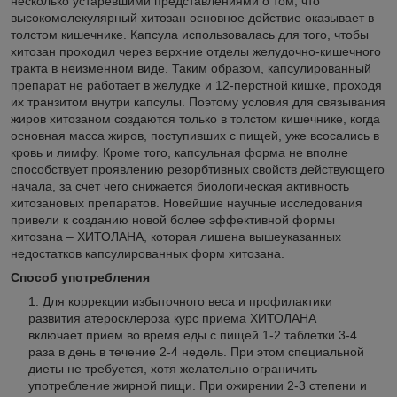
несколько устаревшими представлениями о том, что
высокомолекулярный хитозан основное действие оказывает в
толстом кишечнике. Капсула использовалась для того, чтобы
хитозан проходил через верхние отделы желудочно-кишечного
тракта в неизменном виде. Таким образом, капсулированный
препарат не работает в желудке и 12-перстной кишке, проходя
их транзитом внутри капсулы. Поэтому условия для связывания
жиров хитозаном создаются только в толстом кишечнике, когда
основная масса жиров, поступивших с пищей, уже всосались в
кровь и лимфу. Кроме того, капсульная форма не вполне
способствует проявлению резорбтивных свойств действующего
начала, за счет чего снижается биологическая активность
хитозановых препаратов. Новейшие научные исследования
привели к созданию новой более эффективной формы
хитозана – ХИТОЛАНА, которая лишена вышеуказанных
недостатков капсулированных форм хитозана.
Способ употребления
Для коррекции избыточного веса и профилактики
развития атеросклероза курс приема ХИТОЛАНА
включает прием во время еды с пищей 1-2 таблетки 3-4
раза в день в течение 2-4 недель. При этом специальной
диеты не требуется, хотя желательно ограничить
употребление жирной пищи. При ожирении 2-3 степени и