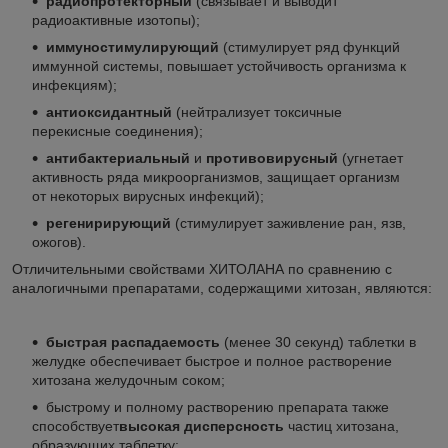
радиопротекторный
(связывает и выводит
радиоактивные изотопы);
иммуностимулирующий
(стимулирует ряд функций
иммунной системы, повышает устойчивость организма к
инфекциям);
антиоксидантный
(нейтрализует токсичные
перекисные соединения);
антибактериальный
и
противовирусный
(угнетает
активность ряда микроорганизмов, защищает организм
от некоторых вирусных инфекций);
регенирирующий
(стимулирует заживление ран, язв,
ожогов).
Отличительными свойствами ХИТОЛАНА по сравнению с
аналогичными препаратами, содержащими хитозан, являются:
быстрая распадаемость
(менее 30 секунд) таблетки в
желудке обеспечивает быстрое и полное растворение
хитозана желудочным соком;
быстрому и полному растворению препарата также
способствует
высокая дисперсность
частиц хитозана,
образующих таблетку;