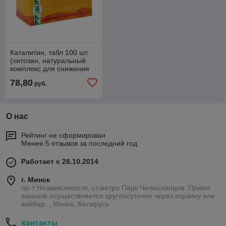
Каталитин, табл 100 шт.
(хитозан, натуральный
комплекс для снижения
веса, похудение,
78,80
руб.
ожирение, липидный
обмен)
О нас
Рейтинг не сформирован
Менее 5 отзывов за последний год
Работает с 28.10.2014
г. Минск
пр-т Независимости, ст.метро Парк Челюскинцев. Приём
заказом осуществляется круглосуточно через корзину или
вайбер. , Минск, Беларусь
Контакты