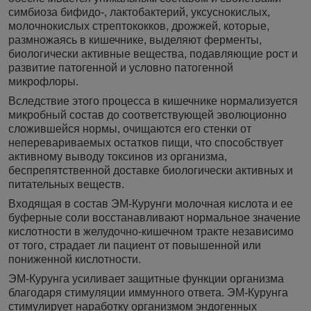
симбиоза бифидо-, лактобактерий, уксуснокислых,
молочнокислых стрептококков, дрожжей, которые,
размножаясь в кишечнике, выделяют ферменты,
биологически активные вещества, подавляющие рост и
развитие патогенной и условно патогенной
микрофлоры.
Вследствие этого процесса в кишечнике нормализуется
микробный состав до соответствующей эволюционно
сложившейся нормы, очищаются его стенки от
неперевариваемых остатков пищи, что способствует
активному выводу токсинов из организма,
беспрепятственной доставке биологически активных и
питательных веществ.
Входящая в состав ЭМ-Курунги молочная кислота и ее
буферные соли восстанавливают нормальное значение
кислотности в желудочно-кишечном тракте независимо
от того, страдает ли пациент от повышенной или
пониженной кислотности.
ЭМ-Курунга усиливает защитные функции организма
благодаря стимуляции иммунного ответа. ЭМ-Курунга
стимулирует наработку организмом эндогенных