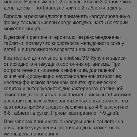
молоко). Взрослым по 1-2 капсулы или по 3-4 таблетки в
день; детям – по 1 капсуле или по 2 таблетки в день.
Взрослым рекомендуется применять капсулированную
форму, так как в кислой среде желудка, часть бактерий
может погибнуть.
В детской практике и геронтологии рекомендованы
таблетки, потому что кислотность желудочного сока у
детей и лиц пожилого возраста невысокая.
Кратность и длительность приёма ЭМ-Курунги зависит
от исходного и текущего состояния организма. При
остром течении кишечных инфекций, длительной
кишечной дисфункции неустановленной этиологии;
неспецифическом язвенном колите; хронических
колитах и энтероколитах; дисбактериозах различной
этиологии, в т.ч. вызванных применением антибиотиков,
воспалительных заболеваниях иных органов и систем
кратность приёма следует увеличить до 4-6 капсул или
6-8 таблеток в сутки. Приём, как правило, 7-9 дней.
При запорах принимать 4 капсулы или 6 таблеток на
ночь; после улучшения состояния доза может быть
уменьшена наполовину.