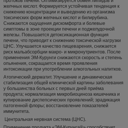
протоков печени. Оптимизируется обмен липидов и
желчных кислот. Формируется устойчивая тенденция к
снижению концентрации и выведению из организма
токсических форм желчных кислот и билирубина.
Снижаются ощущения дискомфорта и болевые
симптомы в зоне проекции печени и поджелудочной
железы. Повышается детоксикационная функция
печени, что приводит к снижению токсической нагрузки
ЦНС. Улучшается качество пищеварения, снижается
риск мальабсорбции макро- и микронутриентов. После
применения ЭМ-Курунги снижаются скорость и степень
опьянения, сокращается время проявления
интоксикации при употреблении алкогольных напитков.
Атопический дерматит. Улучшение и динамическая
стабилизация общей клинической картины заболевания
у большинства больных с первых дней приёма
продукта; нормализация микробиоциноза кишечника и
купирование диспепсических проявлений; эрадикация
патогенной флоры; восстановление показателей
иммунитета.
Центральная нервная система (ЦНС).
Применение продукта «ЭМ-Курунга®» способствует