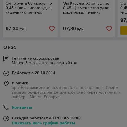
Эм Курунга 60 капсул по
Эм Курунга 60 капсул по
Эм 
0,45 г (лечение желудка,
0,45 г (лечение желудка,
0,4
кишечника, печени,
кишечника, печени,
киш
поджелудочной, сосудов,
поджелудочной, сосудов,
под
97
кожи, иммунитет)
кожи, иммунитет)
кож
97,30
97,30
руб.
руб.
О нас
Рейтинг не сформирован
Менее 5 отзывов за последний год
Работает с 28.10.2014
г. Минск
пр-т Независимости, ст.метро Парк Челюскинцев. Приём
заказом осуществляется круглосуточно через корзину или
вайбер. , Минск, Беларусь
Контакты
Сегодня работает с 11:00 до 19:00
Показать весь график работы