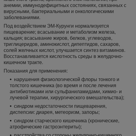
анемии, иммунодефицитных состояниях, связанных с
вирусными, бактериальными и онкологическими
заболеваниями.
Под воздействием ЭМ-Курунги нормализуется
пищеварение; всасывание и метаболизм железа,
кальция; всасывание жиров, белков, углеводов,
триглицеридов, аминокислот, дипептидов, сахаров,
солей желчных кислот, улучшается синтез витаминов.
Восстанавливается кислотность среды в желудочно-
кишечном тракте.
Показания для применения:
нарушения физиологической флоры тонкого и
толстого кишечника (во время и после лечения
антибиотиками или сульфаниламидами, химио- и
лучевой терапии, хирургического вмешательства);
синдром недостаточности пищеварения,
диспепсии: диарея, метеоризм, запоры;
синдром старческого кишечника (хронические,
атрофические гастроэнтериты);
расстройства со стороны желудочно-кишечного