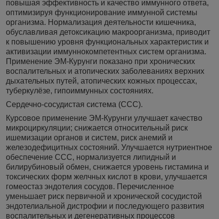
повышая эффективность и качество иммунного ответа,
оптимизируя функционирование иммунной системы
организма. Нормализация деятельности кишечника,
обуславливая детоксикацию макроорганизма, приводит
к повышению уровня функциональных характеристик и
активизации иммуннокомпетентных систем организма.
Применение ЭМ-Курунги показано при хронических
воспалительных и атопических заболеваниях верхних
дыхательных путей, атопических кожных процессах,
туберкулёзе, гипоиммунных состояниях.
Сердечно-сосудистая система (ССС).
Курсовое применение ЭМ-Курунги улучшает качество
микроциркуляции; снижается относительный риск
ишемизации органов и систем, риск анемий и
железодефицитных состояний. Улучшается нутриентное
обеспечение ССС, нормализуется липидный и
билирубиновый обмен, снижается уровень гистамина и
токсических форм желчных кислот в крови, улучшается
гомеостаз эндотелия сосудов. Перечисленное
уменьшает риск первичной и хронической сосудистой
эндотелиальной дистрофии и последующего развития
воспалительных и дегенеративных процессов