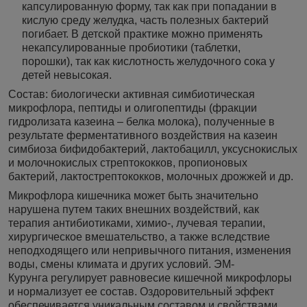
капсулированную форму, так как при попадании в
кислую среду желудка, часть полезных бактерий
погибает. В детской практике можно применять
некапсулированные пробиотики (таблетки,
порошки), так как кислотность желудочного сока у
детей невысокая.
Состав: биологически активная симбиотическая
микрофлора, пептиды и олигопептиды (фракции
гидролизата казеина – белка молока), полученные в
результате ферментативного воздействия на казеин
симбиоза бифидобактерий, лактобацилл, уксуснокислых
и молочнокислых стрептококков, пропионовых
бактерий, лактострептококков, молочных дрожжей и др.
Микрофлора кишечника может быть значительно
нарушена путем таких внешних воздействий, как
терапия антибиотиками, химио-, лучевая терапии,
хирургическое вмешательство, а также вследствие
неподходящего или непривычного питания, изменения
воды, смены климата и других условий. ЭМ-
Курунга регулирует равновесие кишечной микрофлоры
и нормализует ее состав. Оздоровительный эффект
обеспечивается уникальным составом и свойствами