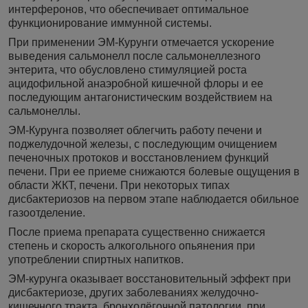
интерферонов, что обеспечивает оптимальное
функционирование иммунной системы.
При применении ЭМ-Курунги отмечается ускорение
выведения сальмонелл после сальмонеллезного
энтерита, что обусловлено стимуляцией роста
ацидофильной анаэробной кишечной флоры и ее
последующим антагонистическим воздействием на
сальмонеллы.
ЭМ-Курунга позволяет облегчить работу печени и
поджелудочной железы, с последующим очищением
печеночных протоков и восстановлением функций
печени. При ее приеме снижаются болевые ощущения в
области ЖКТ, печени. При некоторых типах
дисбактериозов на первом этапе наблюдается обильное
газоотделение.
После приема препарата существенно снижается
степень и скорость алкогольного опьянения при
употреблении спиртных напитков.
ЭМ-курунга оказывает восстановительный эффект при
дисбактериозе, других заболеваниях желудочно-
кишечного тракта, бронхолёгочной патологии, при