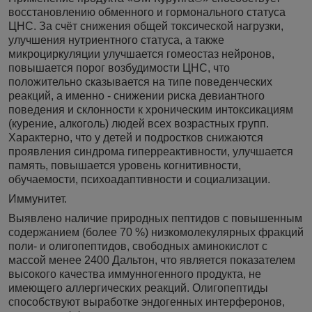
восстановлению обменного и гормонального статуса
ЦНС. За счёт снижения общей токсической нагрузки,
улучшения нутриентного статуса, а также
микроциркуляции улучшается гомеостаз нейронов,
повышается порог возбудимости ЦНС, что
положительно сказывается на типе поведенческих
реакций, а именно - снижении риска девиантного
поведения и склонности к хроническим интоксикациям
(курение, алкоголь) людей всех возрастных групп.
Характерно, что у детей и подростков снижаются
проявления синдрома гиперреактивности, улучшается
память, повышается уровень когнитивности,
обучаемости, психоадаптивности и социализации.
Иммунитет.
Выявлено наличие природных пептидов с повышенным
содержанием (более 70 %) низкомолекулярных фракций
поли- и олигопептидов, свободных аминокислот с
массой менее 2400 Дальтон, что является показателем
высокого качества иммунногенного продукта, не
имеющего аллергических реакций. Олигопептиды
способствуют выработке эндогенных интерферонов,