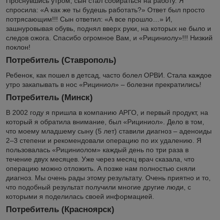
Проснувшись утром, сын стал собираться на работу. Я
спросила: «А как же ты будешь работать?» Ответ был просто
потрясающим!!! Сын ответил: «А все прошло…» И,
зашнуровывая обувь, поднял вверх руки, на которых не было и
следов ожога. Спасибо огромное Вам, и «Рициниолу»!!! Низкий
поклон!
Потребитель (Ставрополь)
Ребенок, как пошел в детсад, часто болел ОРВИ. Стала каждое
утро закапывать в нос «Рициниол» – болезни прекратились!
Потребитель (Минск)
В 2002 году я пришла в компанию АРГО, и первый продукт, на
который я обратила внимание, был «Рициниол». Дело в том,
что моему младшему сыну (5 лет) ставили диагноз – аденоиды
2–3 степени и рекомендовали операцию по их удалению. Я
пользовалась «Рициниолом» каждый день по три раза в
течение двух месяцев. Уже через месяц врач сказала, что
операцию можно отложить. А позже нам полностью сняли
диагноз. Мы очень рады этому результату. Очень приятно и то,
что подобный результат получили многие другие люди, с
которыми я поделилась своей информацией.
Потребитель (Красноярск)