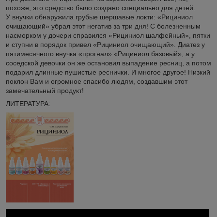
похоже, это средство было создано специально для детей.
У внучки обнаружила грубые шершавые локти: «Рициниол
очищающий» убрал этот негатив за три дня! С болезненным
насморком у дочери справился «Рициниол шалфейный», пятки
и ступни в порядок привел «Рициниол очищающий». Диатез у
пятимесячного внучка «прогнал» «Рициниол базовый», а у
соседской девочки он же остановил выпадение ресниц, а потом
подарил длинные пушистые реснички. И многое другое! Низкий
поклон Вам и огромное спасибо людям, создавшим этот
замечательный продукт!
ЛИТЕРАТУРА: