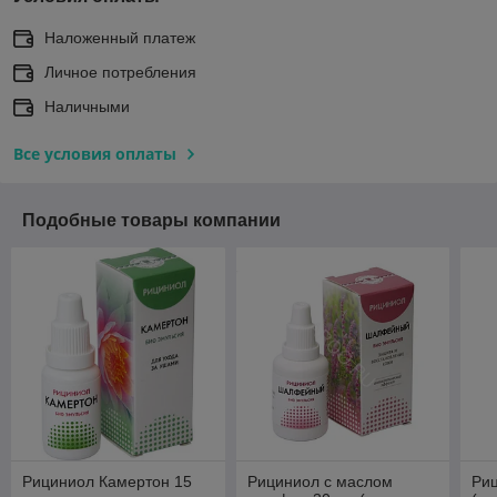
Наложенный платеж
Личное потребления
Наличными
Все условия оплаты
Подобные товары компании
Рициниол Камертон 15
Рициниол с маслом
Риц