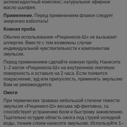
антиоксидантный комплекс; натуральное эфирное
масло шалфея.
Применение.
Перед применением флакон следует
энергично взболтать!
Кожная проба
Обычно использование «Рициниола-Ш» не вызывает
аллергии. Вместе с тем возможны случаи
индивидуальной чувствительности к компонентам
эмульсии.
Перед применением сделайте кожную пробу. Нанесите
1–2 капли «Рициниола-Ш» на внутреннюю локтевую
поверхность и оставьте на 2 часа. Если появится
покраснение, зуд или припухлость, применять эмульсию
Вам не рекомендуется.
Ожоги
При термических травмах небольшой степени тяжести
эмульсия «Рициниол-Ш» весьма эф-фективна, т.к.
способствует устранению боли и быстрому заживлению.
Тщательно остудив область ожога под струей холодной
воды, тонким слоем нанесите эмульсию. Используйте 1–