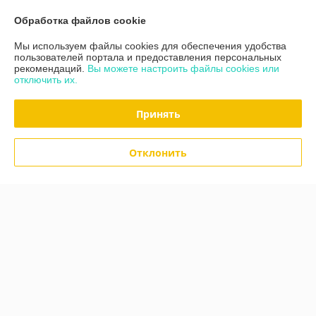
Контакты
Обработка файлов cookie
Мы используем файлы cookies для обеспечения удобства
Доставка и оплата
пользователей портала и предоставления персональных
рекомендаций.
Вы можете настроить файлы cookies или
отключить их.
График работы
Принять
Полная версия сайта
Политика обработки cookies
Отклонить
Сайт создан на платформе Deal.by
Информация для покупателя
Юридическое лицо:
ИП Буртасова Юлия Викторовна
г.Минск, ул.Белецкого д.50, корп.2, кв.187