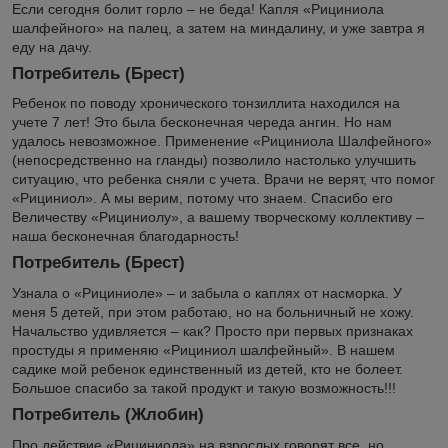
Если сегодня болит горло – не беда! Капля «Рициниола
шалфейного» на палец, а затем на миндалину, и уже завтра я
еду на дачу.
Потребитель (Брест)
Ребенок по поводу хронического тонзиллита находился на
учете 7 лет! Это была бесконечная череда ангин. Но нам
удалось невозможное. Применение «Рициниола Шалфейного»
(непосредственно на гланды) позволило настолько улучшить
ситуацию, что ребенка сняли с учета. Врачи не верят, что помог
«Рициниол». А мы верим, потому что знаем. Спасибо его
Величеству «Рициниолу», а вашему творческому коллективу –
наша бесконечная благодарность!
Потребитель (Брест)
Узнала о «Рициниоле» – и забыла о каплях от насморка. У
меня 5 детей, при этом работаю, но на больничный не хожу.
Начальство удивляется – как? Просто при первых признаках
простуды я применяю «Рициниол шалфейный». В нашем
садике мой ребенок единственный из детей, кто не болеет.
Большое спасибо за такой продукт и такую возможность!!!
Потребитель (Жлобин)
Про действие «Рициниола» на взрослых говорят все, но,