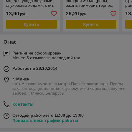
мл, для ухода за ушами,
шалфея 30 мл (раны,
(гр
слуховыми ходами, отит,
ожоги, гайморит, герпес,
ран
воспаление ушей, боль,
отит, насморк, грипп,
дер
13,90
26,20
13
руб.
руб.
улучшает слух
тонзиллит, прыщи)
Купить
Купить
О нас
Рейтинг не сформирован
Менее 5 отзывов за последний год
Работает с 28.10.2014
г. Минск
пр-т Независимости, ст.метро Парк Челюскинцев. Приём
заказом осуществляется круглосуточно через корзину или
вайбер. , Минск, Беларусь
Контакты
Сегодня работает с 11:00 до 19:00
Показать весь график работы