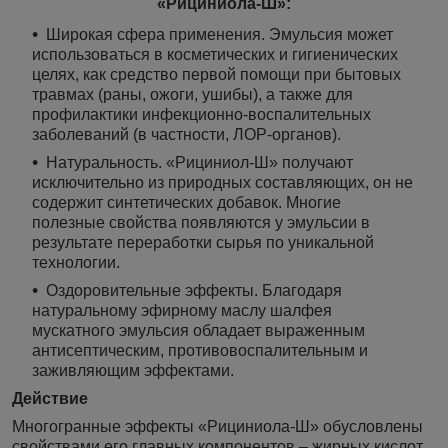
«Рициниола-Ш»:
Широкая сфера применения. Эмульсия может
использоваться в косметических и гигиенических
целях, как средство первой помощи при бытовых
травмах (раны, ожоги, ушибы), а также для
профилактики инфекционно-воспалительных
заболеваний (в частности, ЛОР-органов).
Натуральность. «Рициниол-Ш» получают
исключительно из природных составляющих, он не
содержит синтетических добавок. Многие
полезные свойства появляются у эмульсии в
результате переработки сырья по уникальной
технологии.
Оздоровительные эффекты. Благодаря
натуральному эфирному маслу шалфея
мускатного эмульсия обладает выраженным
антисептическим, противовоспалительным и
заживляющим эффектами.
Действие
Многогранные эффекты «Рициниола-Ш» обусловлены
свойствами его главных компонентов – жирных кислот