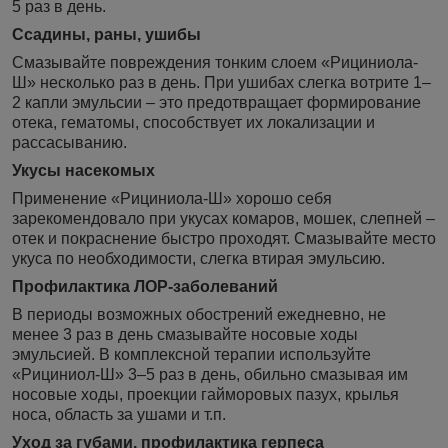
5 раз в день.
Ссадины, раны, ушибы
Смазывайте повреждения тонким слоем «Рициниола-
Ш» несколько раз в день. При ушибах слегка вотрите 1–
2 капли эмульсии – это предотвращает формирование
отека, гематомы, способствует их локализации и
рассасыванию.
Укусы насекомых
Применение «Рициниола-Ш» хорошо себя
зарекомендовало при укусах комаров, мошек, слепней –
отек и покраснение быстро проходят. Смазывайте место
укуса по необходимости, слегка втирая эмульсию.
Профилактика ЛОР-заболеваний
В периоды возможных обострений ежедневно, не
менее 3 раз в день смазывайте носовые ходы
эмульсией. В комплексной терапии используйте
«Рициниол-Ш» 3–5 раз в день, обильно смазывая им
носовые ходы, проекции гайморовых пазух, крылья
носа, область за ушами и т.п.
Уход за губами, профилактика герпеса