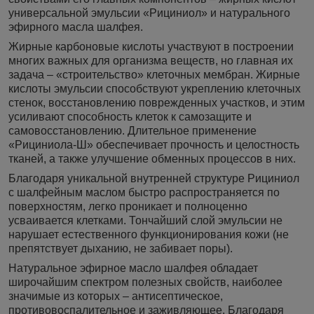
универсальной эмульсии «Рициниол» и натурального
эфирного масла шалфея.
Жирные карбоновые кислоты участвуют в построении
многих важных для организма веществ, но главная их
задача – «строительство» клеточных мембран. Жирные
кислоты эмульсии способствуют укреплению клеточных
стенок, восстановлению поврежденных участков, и этим
усиливают способность клеток к самозащите и
самовосстановлению. Длительное применение
«Рициниола-Ш» обеспечивает прочность и целостность
тканей, а также улучшение обменных процессов в них.
Благодаря уникальной внутренней структуре Рициниол
с шалфейным маслом быстро распространяется по
поверхностям, легко проникает и полноценно
усваивается клетками. Тончайший слой эмульсии не
нарушает естественного функционирования кожи (не
препятствует дыханию, не забивает поры).
Натуральное эфирное масло шалфея обладает
широчайшим спектром полезных свойств, наиболее
значимые из которых – антисептическое,
противовоспалительное и заживляющее. Благодаря