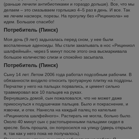
(раньше лечили антибиотиками и гораздо дольше). Все, что мы
делаем – это смазываем горлышко 4–5 раз в день. И все. Так
же лечим насморк, порезы. На прогулку без «Рициниола» не
идем. Большое спасибо!
Потребитель (Пинск)
Моя дочь (9 лет) задыхалась перед сном, у нее были
воспаленные аденоиды. Мы стали закапывать в нос «Рициниол
шалфейный», через 5 минут после этого она высмаркивала
большое количество слизи и спокойно засыпала.
Потребитель (Пинск)
Сыну 14 лет. Летом 2006 года работал подсобным рабочим. В
обязанности входило относить тротуарную плитку на поддоны.
Перчатки у него на пальцах порвались, и цемент сильно
травмировал все 10 пальцев на руках.
Вернувшись домой, сын пожаловался, что не может даже
прикоснуться к подушечкам пальцев. Было и покраснение, и
язвочки, и отек. Нанесла на каждый палец по капельке
«Рициниола шалфейного». Растирать не могла, больно было.
Около 40 минут сын с растопыренными пальцами сидел в
кресле. Боль прошла, он попросился на улицу (дверь открыла
я, так как у него пока не получалось).