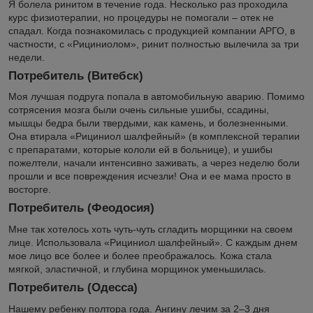
Я болела ринитом в течение года. Несколько раз проходила
курс физиотерапии, но процедуры не помогали – отек не
спадал. Когда познакомилась с продукцией компании АРГО, в
частности, с «Рициниолом», ринит полностью вылечила за три
недели.
Потребитель (Витебск)
Моя лучшая подруга попала в автомобильную аварию. Помимо
сотрясения мозга были очень сильные ушибы, ссадины,
мышцы бедра были твердыми, как камень, и болезненными.
Она втирала «Рициниол шалфейный» (в комплексной терапии
с препаратами, которые кололи ей в больнице), и ушибы
пожелтели, начали интенсивно заживать, а через неделю боли
прошли и все повреждения исчезли! Она и ее мама просто в
восторге.
Потребитель (Феодосия)
Мне так хотелось хоть чуть-чуть сгладить морщинки на своем
лице. Использовала «Рициниол шалфейный». С каждым днем
мое лицо все более и более преображалось. Кожа стала
мягкой, эластичной, и глубина морщинок уменьшилась.
Потребитель (Одесса)
Нашему ребенку полтора года. Ангину лечим за 2–3 дня