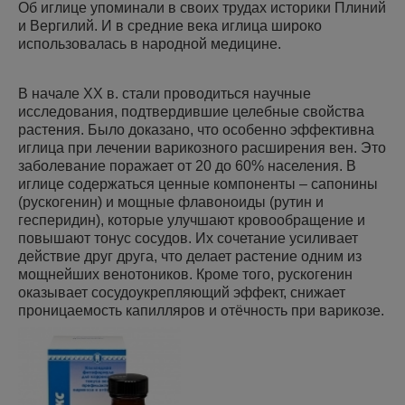
Об иглице упоминали в своих трудах историки Плиний
и Вергилий. И в средние века иглица широко
использовалась в народной медицине.
В начале ХХ в. стали проводиться научные
исследования, подтвердившие целебные свойства
растения. Было доказано, что особенно эффективна
иглица при лечении варикозного расширения вен. Это
заболевание поражает от 20 до 60% населения. В
иглице содержаться ценные компоненты – сапонины
(рускогенин) и мощные флавоноиды (рутин и
гесперидин), которые улучшают кровообращение и
повышают тонус сосудов. Их сочетание усиливает
действие друг друга, что делает растение одним из
мощнейших венотоников. Кроме того, рускогенин
оказывает сосудоукрепляющий эффект, снижает
проницаемость капилляров и отёчность при варикозе.