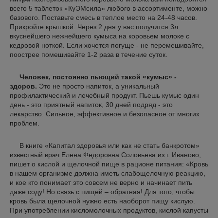
всего 5 таблеток «КуЭМсила» любого в ассортименте, можно
базового. Поставьте смесь в теплое место на 24-48 часов.
Прикройте крышкой. Через 2 дня у вас получится 3л
вкуснейшего нежнейшего кумыса на коровьем молоке с
кедровой ноткой. Если хочется погуще - не перемешивайте,
поострее помешивайте 1-2 раза в течение суток.
Человек, постоянно пьющий такой «кумыс» -
здоров.
Это не просто напиток, а уникальный
профилактический и лечебный продукт. Пьешь кумыс один
день - это приятный напиток, 30 дней подряд - это
лекарство. Сильное, эффективное и безопасное от многих
проблем.
В книге «Капитал здоровья или как не стать банкротом»
известный врач Елена Федоровна Соловьева из г. Иваново,
пишет о кислой и щелочной пище в рационе питания: «Кровь
в нашем организме должна иметь слабощелочную реакцию,
и кое кто понимает это совсем не верно и начинает пить
даже соду! Но связь с пищей – обратная! Для того, чтобы
кровь была щелочной нужно есть наоборот пищу кислую.
При употреблении кисломолочных продуктов, кислой капусты