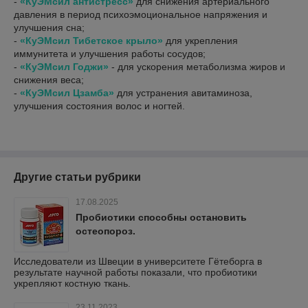
-
«КуЭМсил антистресс»
для снижения артериального
давления в период психоэмоциональное напряжения и
улучшения сна;
-
«КуЭМсил Тибетское крыло»
для укрепления
иммунитета и улучшения работы сосудов;
-
«КуЭМсил Годжи»
- для ускорения метаболизма жиров и
снижения веса;
-
«КуЭМсил Цзамба»
для устранения авитаминоза,
улучшения состояния волос и ногтей.
Другие статьи рубрики
17.08.2025
Пробиотики способны остановить
остеопороз.
Исследователи из Швеции в университете Гётеборга в
результате научной работы показали, что пробиотики
укрепляют костную ткань.
23.11.2023