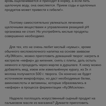
кровь ощелачивается и приходит в норму, а если пить
щелочную воду, она окисляется. Прием соды и щелочных
продуктов может привести к гибели!».
Поэтому самостоятельно увлекаться лечением
щелочными веществами и управлением реакцией рН
организма не стоит. Но употреблять кислые продукты
совершенно необходимо.
Для тех, кто не очень любит кислый «кумыс», кроме
обычного кисломолочного напитка на основе закваски
«КуЭМсил», можно приготовить домашний творог: нагреть в
кастрюле «кефир» до кипения, снять с плиты, дать остыть
немного и процедить через марлю в дуршлаге. К нему можно
добавлять мед, изюм или измельчённую курагу, из 3х л
молока получается 500 г. творога. Он конечно не будет
источником микрофлоры, но даст необходимые белки,
аминокислоты и витамины, которые образовались в
«кефире» в процессе ферментации «КуЭМсилом».
Надоело поглощать искусственный сырный продукт на
пальмовом масле из магазина? Думаете приготовить