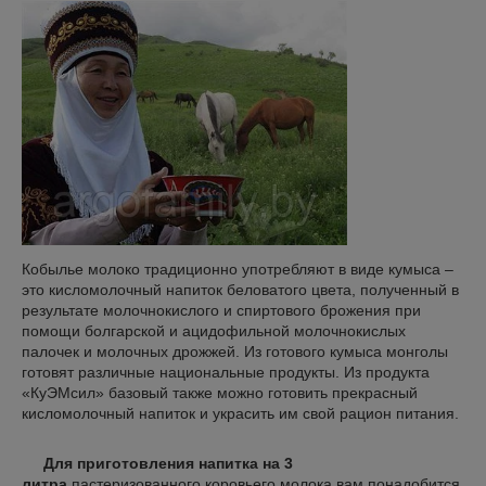
Кобылье молоко традиционно употребляют в виде кумыса –
это кисломолочный напиток беловатого цвета, полученный в
результате молочнокислого и спиртового брожения при
помощи болгарской и ацидофильной молочнокислых
палочек и молочных дрожжей. Из готового кумыса монголы
готовят различные национальные продукты. Из продукта
«КуЭМсил» базовый также можно готовить прекрасный
кисломолочный напиток и украсить им свой рацион питания.
Для приготовления напитка на 3
литра
пастеризованного коровьего молока вам понадобится