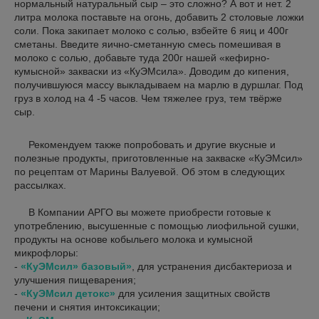
нормальный натуральный сыр – это сложно? А вот и нет. 2
литра молока поставьте на огонь, добавить 2 столовые ложки
соли. Пока закипает молоко с солью, взбейте 6 яиц и 400г
сметаны. Введите яично-сметанную смесь помешивая в
молоко с солью, добавьте туда 200г нашей «кефирно-
кумысной» закваски из «КуЭМсила». Доводим до кипения,
получившуюся массу выкладываем на марлю в дуршлаг. Под
груз в холод на 4 -5 часов. Чем тяжелее груз, тем твёрже
сыр.
Рекомендуем также попробовать и другие вкусные и
полезные продукты, приготовленные на закваске «КуЭМсил»
по рецептам от Марины Валуевой. Об этом в следующих
рассылках.
В Компании АРГО вы можете приобрести готовые к
употреблению, высушенные с помощью лиофильной сушки,
продукты на основе кобыльего молока и кумысной
микрофлоры:
-
«КуЭМсил» базовый»
, для устранения дисбактериоза и
улучшения пищеварения;
-
«КуЭМсил детокс»
для усиления защитных свойств
печени и снятия интоксикации;